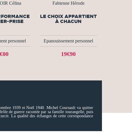
IR Célina
Fabienne Hérode
RFORMANCE
LE CHOIX APPARTIENT
ER-PRISE
À CHACUN
ent personnel
Epanouissement personnel
€00
19€90
eptembre 1939 et Noël 1940. Michel Coursault va quitter
ôle de guerre racontée par sa famille tourangelle, puis
curcit. La qualité des échanges de cette correspondance