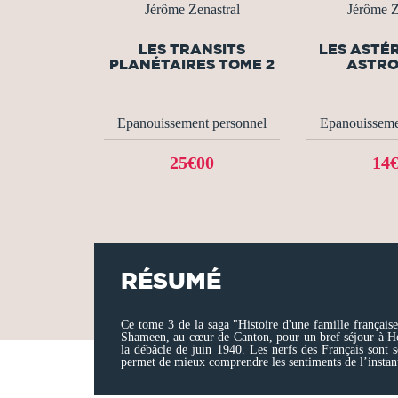
Jérôme Zenastral
Jérôme Z
LES TRANSITS
LES ASTÉ
PLANÉTAIRES TOME 2
ASTRO
Epanouissement personnel
Epanouisseme
25€00
14
RÉSUMÉ
Ce tome 3 de la saga "Histoire d'une famille français
Shameen, au cœur de Canton, pour un bref séjour à Hong
la débâcle de juin 1940. Les nerfs des Français sont 
permet de mieux comprendre les sentiments de l’instan