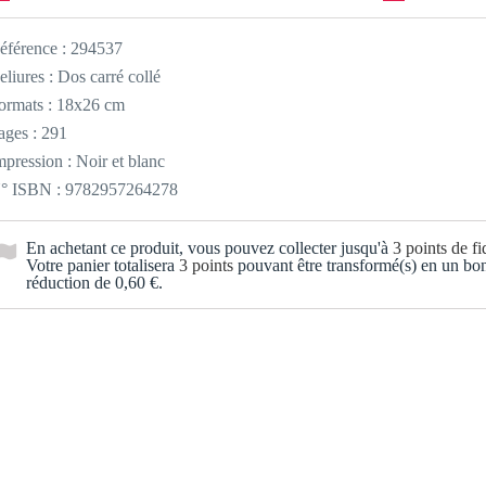
éférence :
294537
eliures : Dos carré collé
ormats : 18x26 cm
ages : 291
mpression : Noir et blanc
° ISBN : 9782957264278
En achetant ce produit, vous pouvez collecter jusqu'à
3
points de fid
Votre panier totalisera
3
points
pouvant être transformé(s) en un bo
réduction de
0,60 €
.