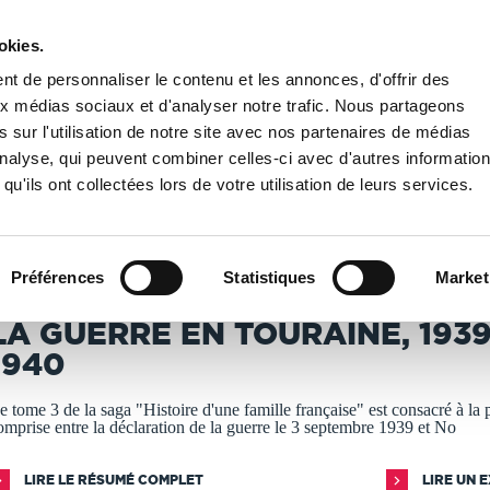
okies.
PUBLIER UN LIVRE
LIBRAIRIE
t de personnaliser le contenu et les annonces, d'offrir des
aux médias sociaux et d'analyser notre trafic. Nous partageons
 sur l'utilisation de notre site avec nos partenaires de médias
Guerre en Touraine, 1939-1940
'analyse, qui peuvent combiner celles-ci avec d'autres informatio
qu'ils ont collectées lors de votre utilisation de leurs services.
T IMPRIMÉS À LA DEMANDE - DÉLAI ACTUEL : 3 À 5 
Préférences
Statistiques
Market
icolas Coursault
LA GUERRE EN TOURAINE, 1939
1940
e tome 3 de la saga "Histoire d'une famille française" est consacré à la 
omprise entre la déclaration de la guerre le 3 septembre 1939 et No
LIRE LE RÉSUMÉ COMPLET
LIRE UN 