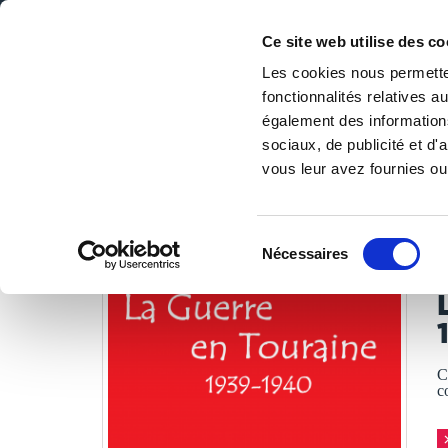
Ce site web utilise des co
Les cookies nous permetten
fonctionnalités relatives 
DE LA PAGE BLANCHE... AU BEST SELLER
également des informations
Accueil
/
Tous les livres
/
Essais
/
Essais historiques
/
La 
sociaux, de publicité et d
vous leur avez fournies ou 
LES LIVRES SON
Sélection
Nécessaires
du
N
consentement
C
c