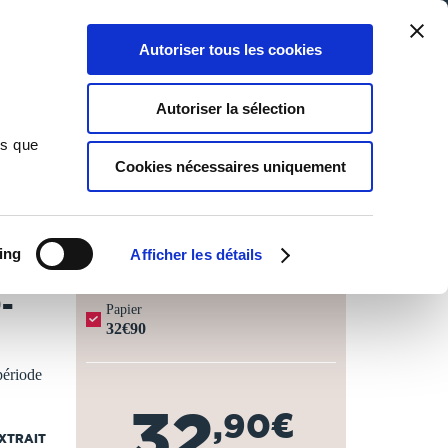
Qui sommes-nous ?
Nous contacter
Blog
Aide
0
0
Autoriser tous les cookies
Rechercher
Connexion
Ma liste
Panier
Autoriser la sélection
ns que
Cookies nécessaires uniquement
JOURS OUVRÉS ⏱️
ing
Afficher les détails
-
Papier
32€90
période
32
,90€
EXTRAIT