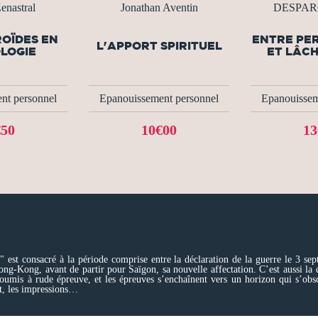
enastral
Jonathan Aventin
DESPARO
ROÏDES EN
ENTRE PE
L'APPORT SPIRITUEL
LOGIE
ET LÂCH
nt personnel
Epanouissement personnel
Epanouissem
€50
10€00
13
e" est consacré à la période comprise entre la déclaration de la guerre le 3 s
-Kong, avant de partir pour Saïgon, sa nouvelle affectation. C’est aussi la dr
soumis à rude épreuve, et les épreuves s’enchaînent vers un horizon qui s’obs
t, les impressions…