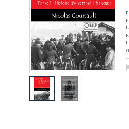
R
R
F
P
I
N