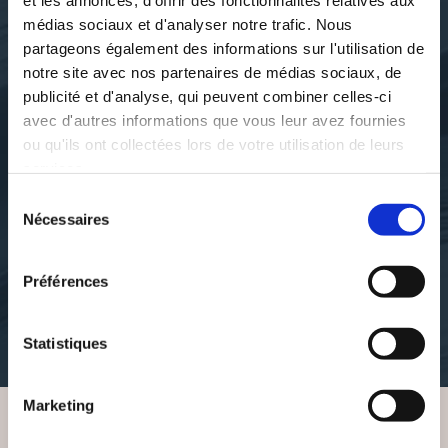
et les annonces, d'offrir des fonctionnalités relatives aux
médias sociaux et d'analyser notre trafic. Nous
partageons également des informations sur l'utilisation de
notre site avec nos partenaires de médias sociaux, de
publicité et d'analyse, qui peuvent combiner celles-ci
avec d'autres informations que vous leur avez fournies
ou qu'ils ont collectées lors de votre utilisation de leurs
services.
Sélection
François Kufs
François Kufs
Nécessaires
du
HOODLUMS
LA FIN VA VOUS
PLAIRE
consentement
Préférences
action-aventure
litterature-humoristique
18€00
Statistiques
9€50
Marketing