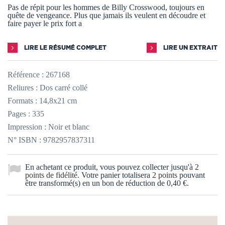
Pas de répit pour les hommes de Billy Crosswood, toujours en
quête de vengeance. Plus que jamais ils veulent en découdre et
faire payer le prix fort a
LIRE LE RÉSUMÉ COMPLET
LIRE UN EXTRAIT
Référence :
267168
Reliures : Dos carré collé
Formats : 14,8x21 cm
Pages : 335
Impression : Noir et blanc
N° ISBN : 9782957837311
En achetant ce produit, vous pouvez collecter jusqu'à
2
points de fidélité
. Votre panier totalisera
2
points
pouvant
être transformé(s) en un bon de réduction de
0,40 €
.