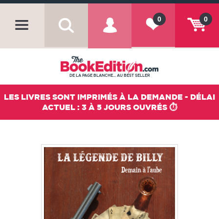
0
0
DE LA PAGE BLANCHE... AU BEST SELLER
LES LIVRES SONT IMPRIMÉS À LA DEMANDE - DÉLAI
ACTUEL : 3 À 5 JOURS OUVRÉS ⏱️