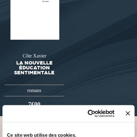
Côte Xavier
LA NOUVELLE
ÉDUCATION
SENTIMENTALE
romans
7€00
Ce site web utilise des cookies.