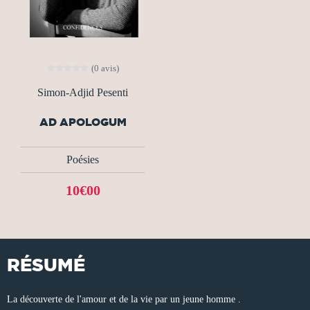
(0 avis)
Simon-Adjid Pesenti
AD APOLOGUM
Poésies
10€00
RÉSUMÉ
La découverte de l'amour et de la vie par un jeune homme .