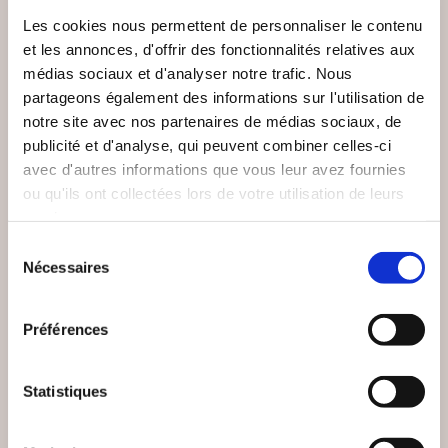
VOUS AIMEREZ AUSSI
Les cookies nous permettent de personnaliser le contenu
et les annonces, d'offrir des fonctionnalités relatives aux
médias sociaux et d'analyser notre trafic. Nous
partageons également des informations sur l'utilisation de
notre site avec nos partenaires de médias sociaux, de
publicité et d'analyse, qui peuvent combiner celles-ci
avec d'autres informations que vous leur avez fournies
ou qu'ils ont collectées lors de votre utilisation de leurs
services.
Sélection
Nécessaires
du
consentement
Préférences
(0 avis)
(0 avis)
Statistiques
Jean-François Sterell
Serge Collombat
(RE)PRENDS TON