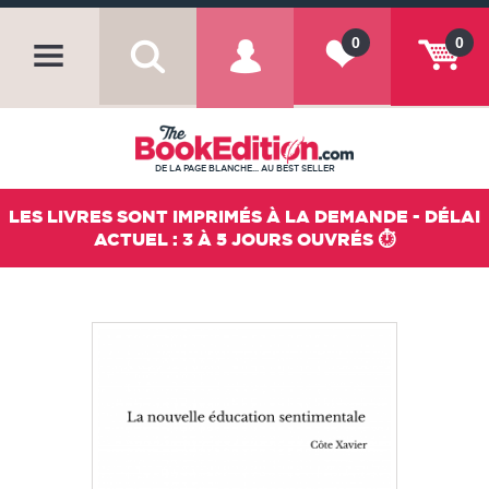
0
0
DE LA PAGE BLANCHE... AU BEST SELLER
LES LIVRES SONT IMPRIMÉS À LA DEMANDE - DÉLAI
ACTUEL : 3 À 5 JOURS OUVRÉS ⏱️