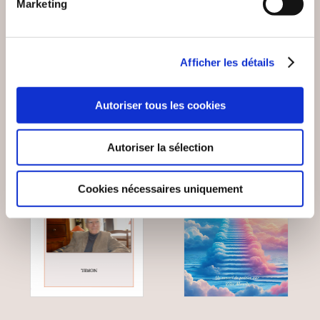
...AUTRES PASSAGES
Marketing
SOUFFLE
Poésies
Poésies
Afficher les détails
18€00
16€99
Autoriser tous les cookies
Autoriser la sélection
NEW
Cookies nécessaires uniquement