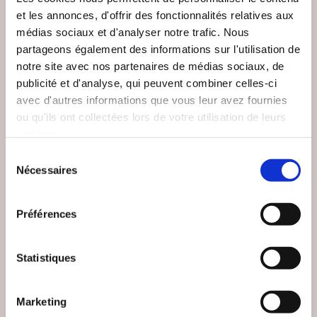
et les annonces, d'offrir des fonctionnalités relatives aux
médias sociaux et d'analyser notre trafic. Nous
partageons également des informations sur l'utilisation de
NEW
notre site avec nos partenaires de médias sociaux, de
publicité et d'analyse, qui peuvent combiner celles-ci
avec d'autres informations que vous leur avez fournies
ou qu'ils ont collectées lors de votre utilisation de leurs
services.
Sélection
Nécessaires
du
consentement
Préférences
(0 avis)
(20 avis)
Statistiques
Dominique SALORD
Anne Réveillion
21 JOURS 100 TOI
MA VIE À VOIX NUE
Marketing