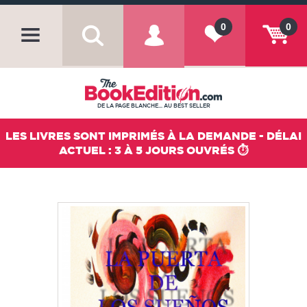
0
0
DE LA PAGE BLANCHE... AU BEST SELLER
LES LIVRES SONT IMPRIMÉS À LA DEMANDE - DÉLAI
ACTUEL : 3 À 5 JOURS OUVRÉS ⏱️