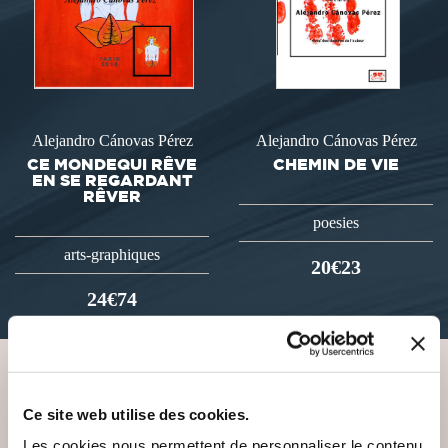
Alejandro Cánovas Pérez
Alejandro Cánovas Pérez
CE MONDEQUI RÊVE
CHEMIN DE VIE
EN SE REGARDANT
RÊVER
poesies
arts-graphiques
20€23
24€74
VOUS AIMEREZ AUSSI
Ce site web utilise des cookies.
Les cookies nous permettent de personnaliser le contenu