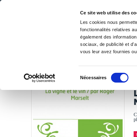
Ce site web utilise des co
Les cookies nous permetten
fonctionnalités relatives 
DE LA PAGE BLANCHE... AU BEST SELLER
également des informations
Accueil
/
Tous les livres
/
Libres de droits
/
Bibliothèque 
sociaux, de publicité et d
vous leur avez fournies ou 
LES LIVRES SON
Sélection
Nécessaires
du
M
consentement
C
p