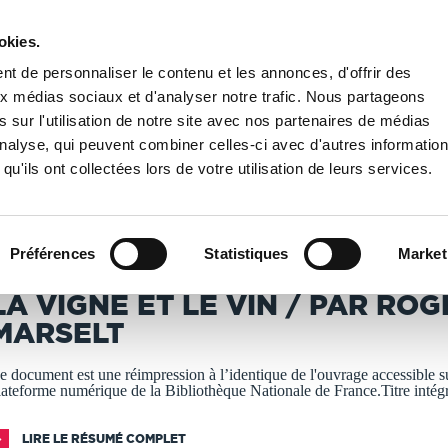
okies.
PUBLIER UN LIVRE
LIBRAIRIE
t de personnaliser le contenu et les annonces, d'offrir des
aux médias sociaux et d'analyser notre trafic. Nous partageons
 sur l'utilisation de notre site avec nos partenaires de médias
Nationale de France
/
La vigne et le vin / par Roger Marselt
'analyse, qui peuvent combiner celles-ci avec d'autres informatio
qu'ils ont collectées lors de votre utilisation de leurs services.
T IMPRIMÉS À LA DEMANDE - DÉLAI ACTUEL : 3 À 5 
Préférences
Statistiques
Market
arselt, Roger. Auteur du texte
LA VIGNE ET LE VIN / PAR ROG
MARSELT
e document est une réimpression à l’identique de l'ouvrage accessible su
lateforme numérique de la Bibliothèque Nationale de France.Titre intég
LIRE LE RÉSUMÉ COMPLET