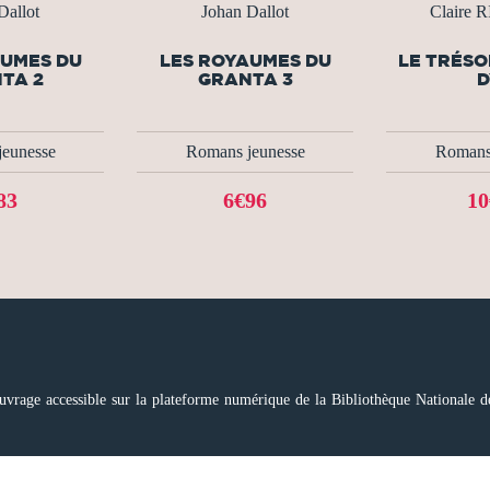
Dallot
Johan Dallot
Claire 
AUMES DU
LES ROYAUMES DU
LE TRÉSO
TA 2
GRANTA 3
D
eunesse
Romans jeunesse
Romans
83
6€96
10
uvrage accessible sur la plateforme numérique de la Bibliothèque Nationale de