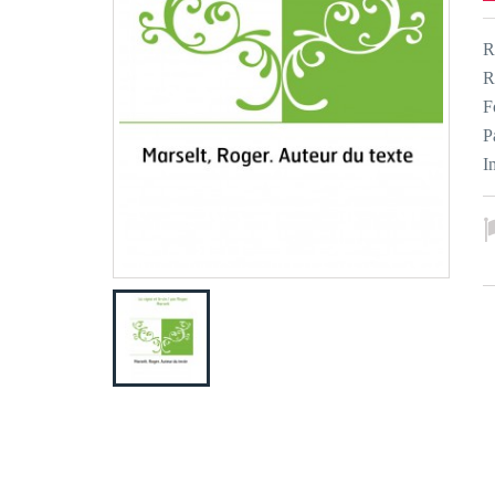
R
R
F
P
I