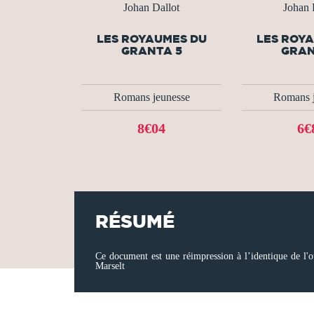
Johan Dallot
Johan 
LES ROYAUMES DU
LES ROY
GRANTA 5
GRAN
Romans jeunesse
Romans j
8€04
6€
RÉSUMÉ
Ce document est une réimpression à l’identique de l'o
Marselt