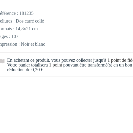
éférence :
181235
eliures : Dos carré collé
ormats : 14,8x21 cm
ages : 107
mpression : Noir et blanc
En achetant ce produit, vous pouvez collecter jusqu'à
1
point de fidé
Votre panier totalisera
1
point
pouvant être transformé(s) en un bon
réduction de
0,20 €
.