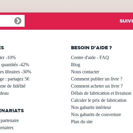
SUIV
ES
BESOIN D'AIDE ?
ter -10%
Centre d'aide - FAQ
 quantités -42%
Blog
s libraires -30%
Nous contacter
ge : partagez 5€
Comment publier un livre ?
e de fidélité
Comment acheter un livre ?
adeau
Délais de fabrication et livraison
Calculer le prix de fabrication
Nos gabarits intérieur
ENARIATS
Nos gabarits de couverture
partenaire
Plan du site
enaires