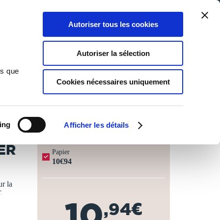
Qui sommes-nous ?
Nous contacter
Blog
Aide
0
0
Autoriser tous les cookies
Rechercher
Connexion
Ma liste
Panier
Autoriser la sélection
ns que
Cookies nécessaires uniquement
JOURS OUVRÉS ⏱️
ing
Afficher les détails
ER
Papier
10€94
r la
r
10
,94€