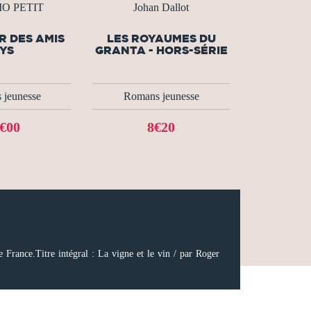
RIO PETIT
Johan Dallot
R DES AMIS
LES ROYAUMES DU
YS
GRANTA - HORS-SÉRIE
 jeunesse
Romans jeunesse
€00
8€20
 France.Titre intégral : La vigne et le vin / par Roger