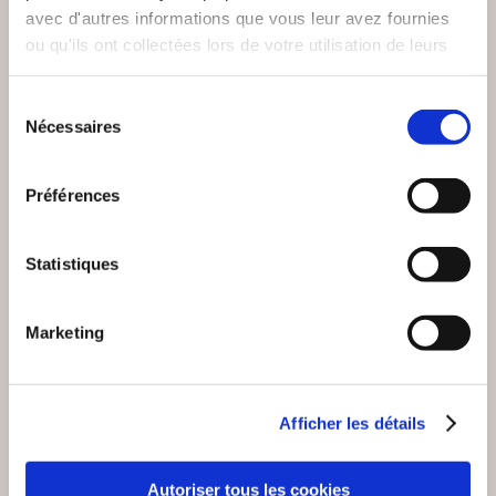
Serge Collombat
Mireille Viller
avec d'autres informations que vous leur avez fournies
(RE)PRENDS TON
AU SOUFFLE DE
ou qu'ils ont collectées lors de votre utilisation de leurs
SOUFFLE
L'IMAGINAIRE
services.
Sélection
Poésies
Poésies
Nécessaires
du
consentement
16€99
18€00
Préférences
Statistiques
NEW
Marketing
Afficher les détails
Autoriser tous les cookies