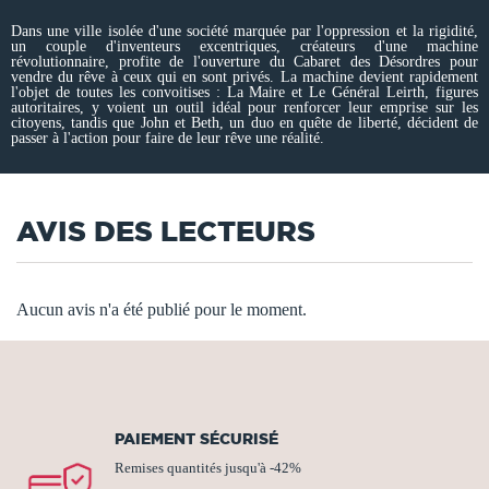
Dans une ville isolée d'une société marquée par l'oppression et la rigidité,
un couple d'inventeurs excentriques, créateurs d'une machine
révolutionnaire, profite de l'ouverture du Cabaret des Désordres pour
vendre du rêve à ceux qui en sont privés. La machine devient rapidement
l'objet de toutes les convoitises : La Maire et Le Général Leirth, figures
autoritaires, y voient un outil idéal pour renforcer leur emprise sur les
citoyens, tandis que John et Beth, un duo en quête de liberté, décident de
passer à l'action pour faire de leur rêve une réalité.
AVIS DES LECTEURS
Aucun avis n'a été publié pour le moment.
PAIEMENT SÉCURISÉ
Remises quantités jusqu'à -42%