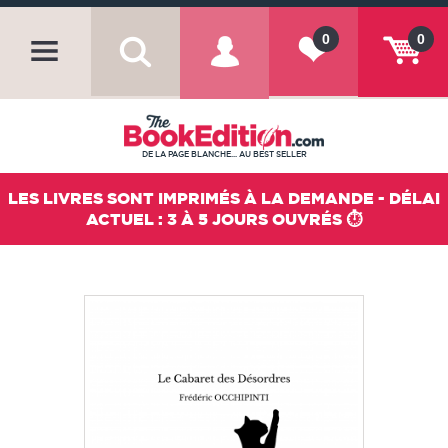
0
0
DE LA PAGE BLANCHE... AU BEST SELLER
LES LIVRES SONT IMPRIMÉS À LA DEMANDE - DÉLAI
ACTUEL : 3 À 5 JOURS OUVRÉS ⏱️