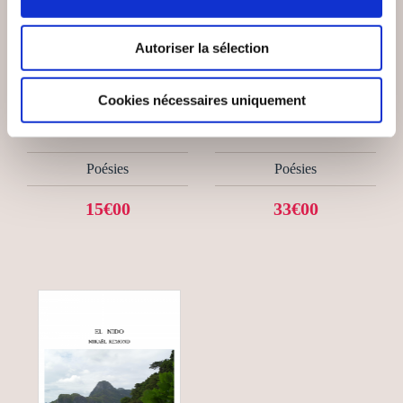
Autoriser la sélection
(0 avis)
(0 avis)
Marius KAVEGE
Boris Vasovitch
Cookies nécessaires uniquement
L'HEUREUX CUEILLE
MIROIRS ET REFLETS
DES RIMES — VOL. 1
Poésies
Poésies
15€00
33€00