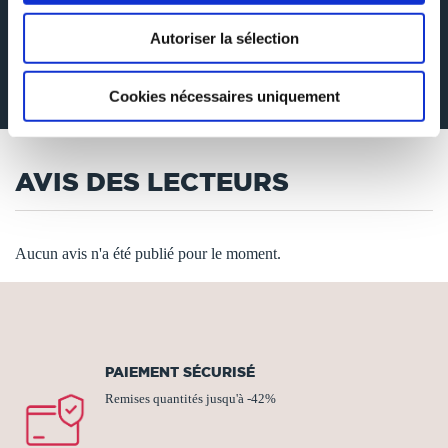
Autoriser la sélection
Découvrez le secret d'une relation harmonieuse et épanouissante avec votre
fidèle compagnon à quatre pattes ! Que vous soyez l'heureux maître d'un
chiot plein d'énergie ou que vous souhaitiez approfondir le lien avec un
chien adulte, "Le Petit Guide du Grand Compagnon" est la ressource
Cookies nécessaires uniquement
indispensable.
AVIS DES LECTEURS
Aucun avis n'a été publié pour le moment.
PAIEMENT SÉCURISÉ
Remises quantités jusqu'à -42%