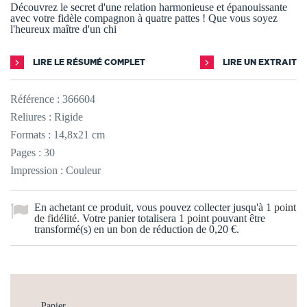
Découvrez le secret d'une relation harmonieuse et épanouissante
avec votre fidèle compagnon à quatre pattes ! Que vous soyez
l'heureux maître d'un chi
LIRE LE RÉSUMÉ COMPLET
LIRE UN EXTRAIT
Référence :
366604
Reliures : Rigide
Formats : 14,8x21 cm
Pages : 30
Impression : Couleur
En achetant ce produit, vous pouvez collecter jusqu'à
1
point
de fidélité
. Votre panier totalisera
1
point
pouvant être
transformé(s) en un bon de réduction de
0,20 €
.
Papier