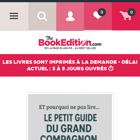
0
0
DE LA PAGE BLANCHE... AU BEST SELLER
LES LIVRES SONT IMPRIMÉS À LA DEMANDE - DÉLAI
ACTUEL : 3 À 5 JOURS OUVRÉS ⏱️