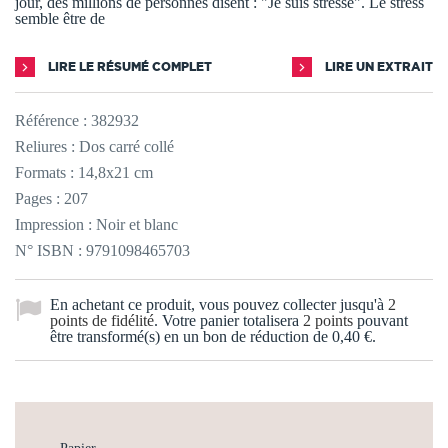
jour, des millions de personnes disent : "Je suis stressé". Le stress
semble être de
LIRE LE RÉSUMÉ COMPLET
LIRE UN EXTRAIT
Référence :
382932
Reliures : Dos carré collé
Formats : 14,8x21 cm
Pages : 207
Impression : Noir et blanc
N° ISBN : 9791098465703
En achetant ce produit, vous pouvez collecter jusqu'à
2
points de fidélité
. Votre panier totalisera
2
points
pouvant
être transformé(s) en un bon de réduction de
0,40 €
.