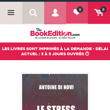
0
0
DE LA PAGE BLANCHE... AU BEST SELLER
LES LIVRES SONT IMPRIMÉS À LA DEMANDE - DÉLAI
ACTUEL : 3 À 5 JOURS OUVRÉS ⏱️