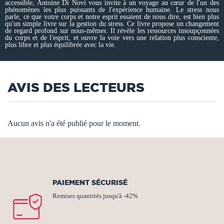
accessible, Antoine Di Novi vous invite à un voyage au cœur de l'un des
phénomènes les plus puissants de l'expérience humaine. Le stress nous
parle, ce que votre corps et notre esprit essaient de nous dire, est bien plus
qu'un simple livre sur la gestion du stress. Ce livre propose un changement
de regard profond sur nous-mêmes. Il révèle les ressources insoupçonnées
du corps et de l'esprit, et ouvre la voie vers une relation plus consciente,
plus libre et plus équilibrée avec la vie.
AVIS DES LECTEURS
Aucun avis n'a été publié pour le moment.
PAIEMENT SÉCURISÉ
Remises quantités jusqu'à -42%