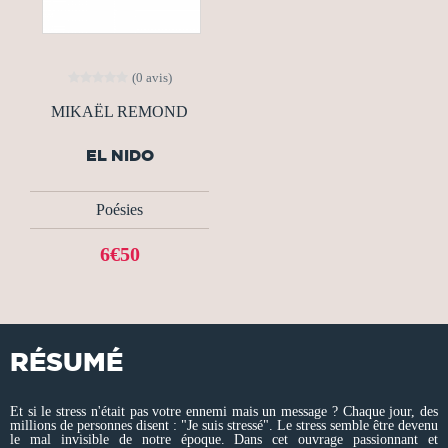
(0 avis)
MIKAËL REMOND
EL NIDO
Poésies
6€50
RÉSUMÉ
Et si le stress n'était pas votre ennemi mais un message ? Chaque jour, des
millions de personnes disent : "Je suis stressé". Le stress semble être devenu
le mal invisible de notre époque. Dans cet ouvrage passionnant et