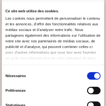
Ce site web utilise des cookies.
Les cookies nous permettent de personnaliser le contenu
et les annonces, d'offrir des fonctionnalités relatives aux
NEW
médias sociaux et d'analyser notre trafic. Nous
partageons également des informations sur l'utilisation de
notre site avec nos partenaires de médias sociaux, de
publicité et d'analyse, qui peuvent combiner celles-ci
avec d'autres informations que vous leur avez fournies
ou qu'ils ont collectées lors de votre utilisation de leurs
services.
Sélection
Nécessaires
du
consentement
(0 avis)
(0 avis)
Préférences
Boris Vasovitch
Marius KAVEGE
L'HEUREUX CUEILLE
MIROIRS ET REFLETS
DES RIMES — VOL. 1
Statistiques