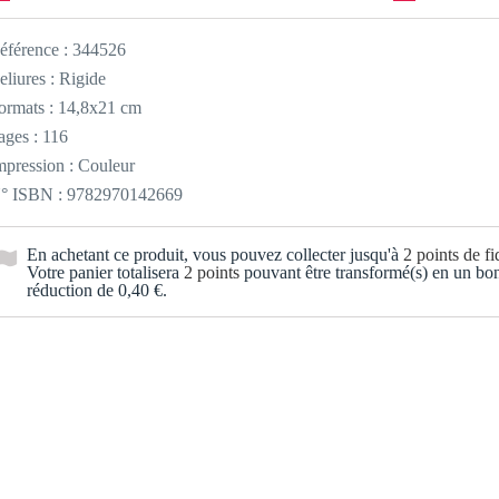
éférence :
344526
eliures : Rigide
ormats : 14,8x21 cm
ages : 116
mpression : Couleur
° ISBN : 9782970142669
En achetant ce produit, vous pouvez collecter jusqu'à
2
points de fid
Votre panier totalisera
2
points
pouvant être transformé(s) en un bo
réduction de
0,40 €
.