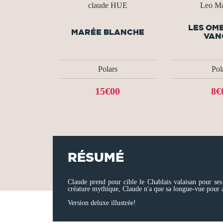
claude HUE
Leo Ma
LES OM
MARÉE BLANCHE
VAN
Polars
Pol
15€00
8€
RÉSUMÉ
Claude prend pour cible le Chablais valaisan pour ses 
créature mythique, Claude n'a que sa longue-vue pour a
Version deluxe illustrée!