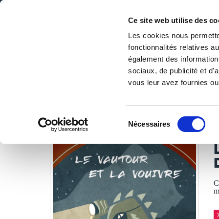
Ce site web utilise des co
Les cookies nous permetten
fonctionnalités relatives 
DE LA PAGE BLANCHE... AU BEST SELLER
également des informations
Accueil
/
Tous les livres
/
Policier
/
Polars
/
Le Vautour et
sociaux, de publicité et d
vous leur avez fournies ou 
LES LIVRES SON
Sélection
Nécessaires
du
S
consentement
C
m