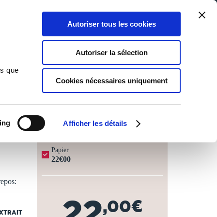
Qui sommes-nous ?
Nous contacter
Blog
Aide
0
0
Autoriser tous les cookies
Rechercher
Connexion
Ma liste
Panier
Autoriser la sélection
ns que
Cookies nécessaires uniquement
JOURS OUVRÉS ⏱️
ing
Afficher les détails
Papier
22€00
repos:
22
,00€
EXTRAIT