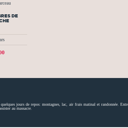
rceau
BRES DE
CHE
ars
00
quelques jours de repos: montagnes, lac, air frais matinal et randonnée. Entre
ssister au massacre.