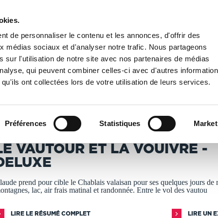
okies.
PUBLIER UN LIVRE
LIBRAIRIE
t de personnaliser le contenu et les annonces, d'offrir des
aux médias sociaux et d'analyser notre trafic. Nous partageons
 sur l'utilisation de notre site avec nos partenaires de médias
 la Vouivre - deluxe
'analyse, qui peuvent combiner celles-ci avec d'autres informatio
qu'ils ont collectées lors de votre utilisation de leurs services.
T IMPRIMÉS À LA DEMANDE - DÉLAI ACTUEL : 3 À 5 
Préférences
Statistiques
Market
andrine Spycher
LE VAUTOUR ET LA VOUIVRE -
DELUXE
laude prend pour cible le Chablais valaisan pour ses quelques jours de 
ontagnes, lac, air frais matinal et randonnée. Entre le vol des vautou
LIRE LE RÉSUMÉ COMPLET
LIRE UN 