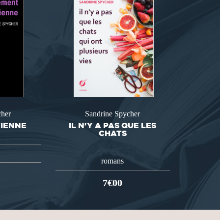
cher
Sandrine Spycher
TIENNE
IL N'Y A PAS QUE LES
CHATS
romans
7€00