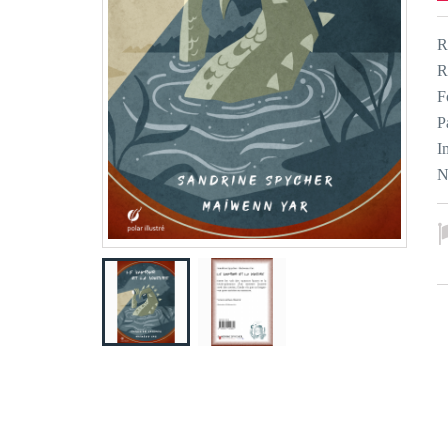
R
R
F
P
I
N