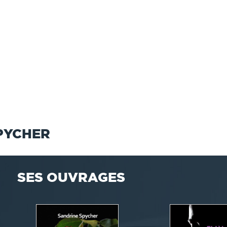
PYCHER
SES OUVRAGES