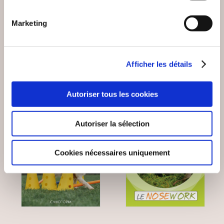
BASKETBALL TOME2
JOURS DE YOGA
Marketing
Sports
Sports
29€00
29€90
Afficher les détails
Autoriser tous les cookies
Coup de
coeur
Autoriser la sélection
Cookies nécessaires uniquement