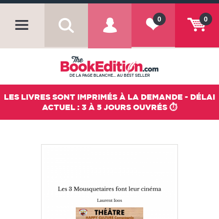
0
0
DE LA PAGE BLANCHE... AU BEST SELLER
LES LIVRES SONT IMPRIMÉS À LA DEMANDE - DÉLAI
ACTUEL : 3 À 5 JOURS OUVRÉS ⏱️