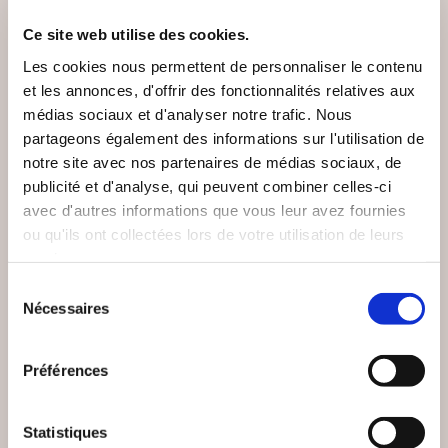
VOUS AIMEREZ AUSSI
Ce site web utilise des cookies.
Les cookies nous permettent de personnaliser le contenu
et les annonces, d'offrir des fonctionnalités relatives aux
médias sociaux et d'analyser notre trafic. Nous
partageons également des informations sur l'utilisation de
notre site avec nos partenaires de médias sociaux, de
publicité et d'analyse, qui peuvent combiner celles-ci
avec d'autres informations que vous leur avez fournies
ou qu'ils ont collectées lors de votre utilisation de leurs
services.
Sélection
Nécessaires
du
consentement
Préférences
(0 avis)
(0 avis)
Hick Pascal
Elodie THOURY
Statistiques
JUSTE UN COACH DE
YOG'AGENDA - 365