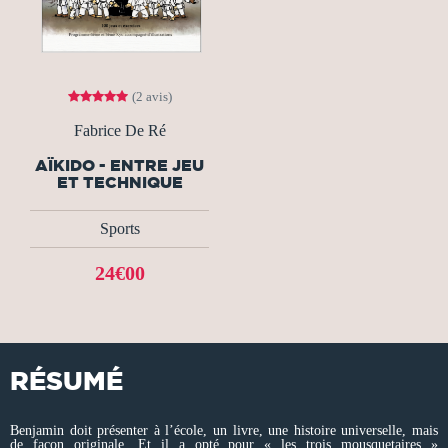
(2 avis)
Fabrice De Ré
AÏKIDO - ENTRE JEU
ET TECHNIQUE
Sports
24€00
RÉSUMÉ
Benjamin doit présenter à l’école, un livre, une histoire universelle, mais
de façon originale. Et il a opté pour « les trois mousquetaires »