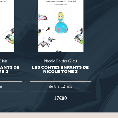
Glais
Nicole Poirier Glais
FANTS DE
LES CONTES ENFANTS DE
ME 2
NICOLE TOME 3
ns
de-8-a-12-ans
17€00