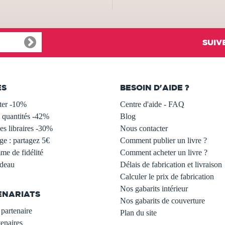
SUIV
ES
BESOIN D'AIDE ?
ter -10%
Centre d'aide - FAQ
 quantités -42%
Blog
s libraires -30%
Nous contacter
ge : partagez 5€
Comment publier un livre ?
e de fidélité
Comment acheter un livre ?
adeau
Délais de fabrication et livraison
Calculer le prix de fabrication
Nos gabarits intérieur
ENARIATS
Nos gabarits de couverture
partenaire
Plan du site
enaires