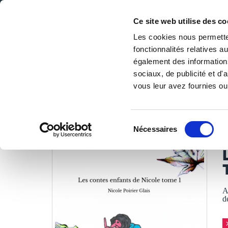
Ce site web utilise des co
Les cookies nous permetten
fonctionnalités relatives 
DE LA PAGE BLANCHE... AU BEST SELLER
également des informations
Accueil
/
Tous les livres
/
Jeunesse & ados
/
De 8 à 12 ans
sociaux, de publicité et d
vous leur avez fournies ou 
LES LIVRES SON
Sélection
Nécessaires
du
N
consentement
A
d