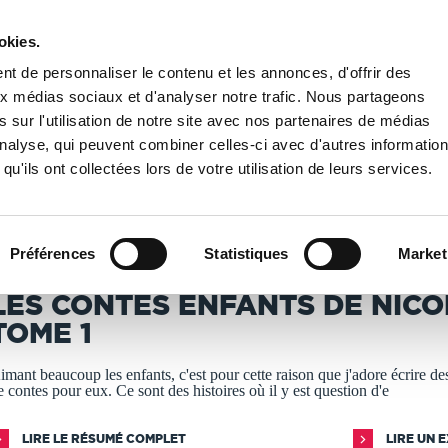
okies.
PUBLIER UN LIVRE
LIBRAIRIE
t de personnaliser le contenu et les annonces, d'offrir des
aux médias sociaux et d'analyser notre trafic. Nous partageons
 sur l'utilisation de notre site avec nos partenaires de médias
/
Les contes enfants de Nicole tome 1
'analyse, qui peuvent combiner celles-ci avec d'autres informatio
qu'ils ont collectées lors de votre utilisation de leurs services.
T IMPRIMÉS À LA DEMANDE - DÉLAI ACTUEL : 3 À 5 
Préférences
Statistiques
Market
icole Poirier Glais
LES CONTES ENFANTS DE NICO
TOME 1
imant beaucoup les enfants, c'est pour cette raison que j'adore écrire des
e contes pour eux. Ce sont des histoires où il y est question d'e
LIRE LE RÉSUMÉ COMPLET
LIRE UN 