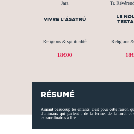
Jara
Tr. Révéren
LE NO
VIVRE L'ÁSATRÚ
TEST
Religions & spiritualité
Religions & 
18€00
18
RÉSUMÉ
Aimant beaucoup les enfants, c'est pour cette raison que
d'animaux qui parlent : de la ferme, de la forêt et d
extraordinaires à lire.