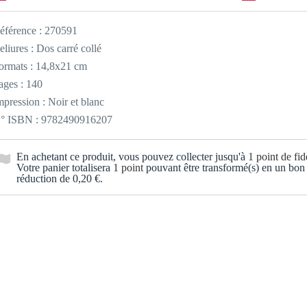
éférence :
270591
eliures : Dos carré collé
ormats : 14,8x21 cm
ages : 140
mpression : Noir et blanc
° ISBN : 9782490916207
En achetant ce produit, vous pouvez collecter jusqu'à
1
point de fidé
Votre panier totalisera
1
point
pouvant être transformé(s) en un bon
réduction de
0,20 €
.