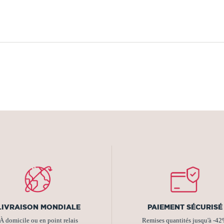
LIVRAISON MONDIALE
PAIEMENT SÉCURISÉ
À domicile ou en point relais
Remises quantités jusqu'à -4