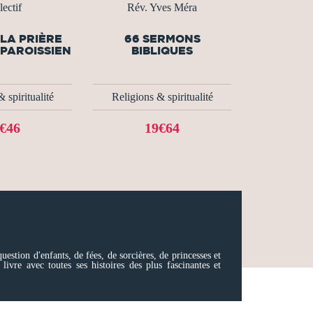
lectif
Rév. Yves Méra
 LA PRIÈRE
66 SERMONS
PAROISSIEN
BIBLIQUES
 spiritualité
Religions & spiritualité
€46
19€64
uestion d'enfants, de fées, de sorcières, de princesses et
ivre avec toutes ses histoires des plus fascinantes et