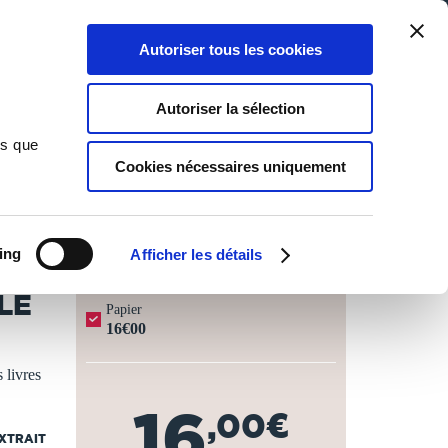
Qui sommes-nous ?
Nous contacter
Blog
Aide
0
0
Autoriser tous les cookies
Rechercher
Connexion
Ma liste
Panier
Autoriser la sélection
ns que
Cookies nécessaires uniquement
JOURS OUVRÉS ⏱️
ing
Afficher les détails
LE
Papier
16€00
 livres
16
,00€
EXTRAIT