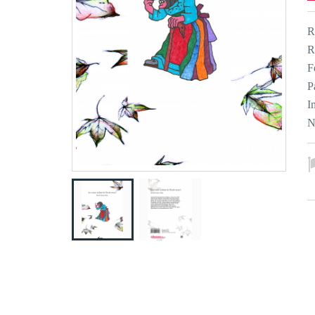
R
R
F
P
I
N