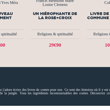
Francis Meinsohn Marie
d Yves Méra
Col
Louise Clemens
UVEAU
UN HIÉROPHANTE DE
LIVRE DE
AMENT
LA ROSE+CROIX
COMMUNE 
spiritualité
Religions & spiritualité
Religions &
€00
29€90
10
 j'adore écrire des livres de contes pour eux. Ce sont des histoires où il y est q
e la jungle. Tous les ingrédients incontournables des contes. Découvrez ce l