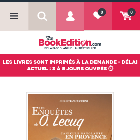
0
0
DE LA PAGE BLANCHE... AU BEST SELLER
LES LIVRES SONT IMPRIMÉS À LA DEMANDE - DÉLAI
ACTUEL : 3 À 5 JOURS OUVRÉS ⏱️