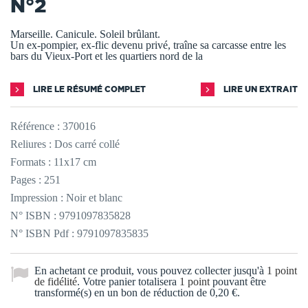
N°2
Marseille. Canicule. Soleil brûlant.
Un ex-pompier, ex-flic devenu privé, traîne sa carcasse entre les
bars du Vieux-Port et les quartiers nord de la
LIRE LE RÉSUMÉ COMPLET
LIRE UN EXTRAIT
Référence :
370016
Reliures : Dos carré collé
Formats : 11x17 cm
Pages : 251
Impression : Noir et blanc
N° ISBN : 9791097835828
N° ISBN Pdf : 9791097835835
En achetant ce produit, vous pouvez collecter jusqu'à
1
point
de fidélité
. Votre panier totalisera
1
point
pouvant être
transformé(s) en un bon de réduction de
0,20 €
.