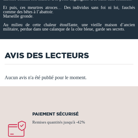
Et puis, ces meurtres atroces… Des individus sans foi ni loi, fauchés
comme des bêtes à l’abattoir.
Marseille gronde.
Au milieu de cette chaleur étouffante, une vieille maison d’ancien
militaire, perdue dans une calanque de la côte bleue, garde ses secrets.
AVIS DES LECTEURS
Aucun avis n'a été publié pour le moment.
PAIEMENT SÉCURISÉ
Remises quantités jusqu'à -42%