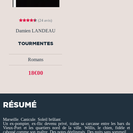
(24 avis)
Damien LANDEAU
TOURMENTES
Romans
18€00
RÉSUMÉ
Marseille. Canicule. Soleil brûlant.
Un ex-pompier, ex-flic devenu privé, traîne sa carcasse entre les bars du
Vieux-Port et les quartiers nord de la ville. Willis, le chien, fidèle et
cabossé comme son maître. Des potes déglingués. Des nuits sans sommeil.