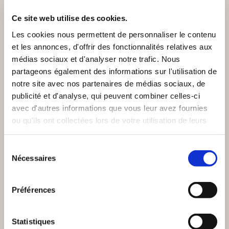
Ce site web utilise des cookies.
Les cookies nous permettent de personnaliser le contenu
et les annonces, d'offrir des fonctionnalités relatives aux
médias sociaux et d'analyser notre trafic. Nous
partageons également des informations sur l'utilisation de
notre site avec nos partenaires de médias sociaux, de
publicité et d'analyse, qui peuvent combiner celles-ci
avec d'autres informations que vous leur avez fournies
ou qu'ils ont collectées lors de votre utilisation de leurs
services.
Sélection
(0 avis)
(0 avis)
Nécessaires
du
Jérôme Zenastral
DESPAROIR Célina
consentement
ENTRE
LES ASTÉROÏDES EN
Préférences
PERFORMANCE ET
ASTROLOGIE
LÂCHER-PRISE
Epanouissement personnel
Epanouissement personnel
Statistiques