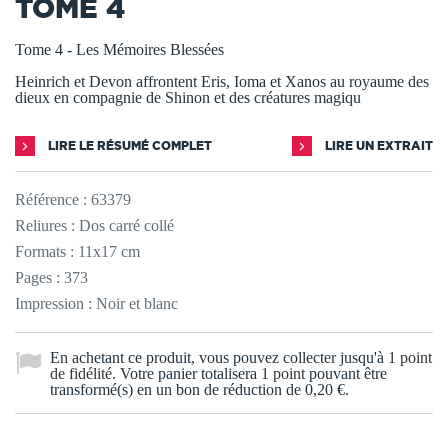
TOME 4
Tome 4 - Les Mémoires Blessées
Heinrich et Devon affrontent Eris, Ioma et Xanos au royaume des
dieux en compagnie de Shinon et des créatures magiqu
LIRE LE RÉSUMÉ COMPLET
LIRE UN EXTRAIT
Référence :
63379
Reliures : Dos carré collé
Formats : 11x17 cm
Pages : 373
Impression : Noir et blanc
En achetant ce produit, vous pouvez collecter jusqu'à
1
point
de fidélité
. Votre panier totalisera
1
point
pouvant être
transformé(s) en un bon de réduction de
0,20 €
.