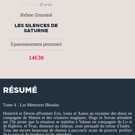
(0 avis)
Jérôme Zenastral
LES SILENCES DE
SATURNE
Epanouissement personnel
14€30
RÉSUMÉ
Tome 4 - Les Mémoires Blessées
Heinrich et Devon affrontent Eris, Ioma et Xanos au royaume des dieux en
compagnie de Shinon et des créatures magiques, Hugo et Sorian attendent
sur l'île pirate que la situation se stabilise à Valmar en compagnie de Lo et
de Rajhorn, et Yvan, demeuré au château, reste persuadé du retour d'Isidre.
Tous ont encore beaucoup de chemin à parcourir avant de pouvoir profiter
de la paix et du bonheur qu'ils attendent.