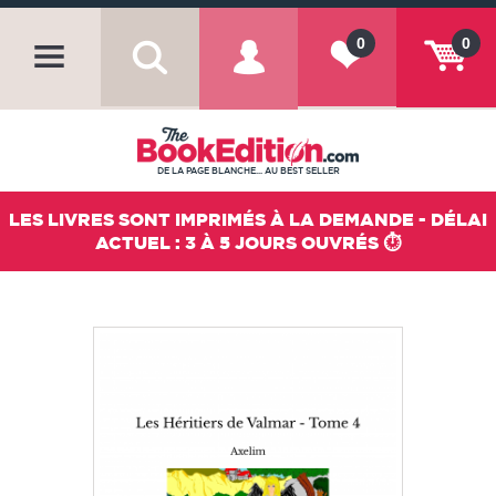
0
0
DE LA PAGE BLANCHE... AU BEST SELLER
LES LIVRES SONT IMPRIMÉS À LA DEMANDE - DÉLAI
ACTUEL : 3 À 5 JOURS OUVRÉS ⏱️