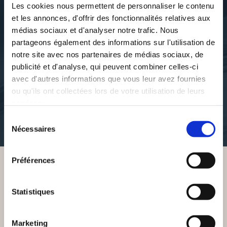
Les cookies nous permettent de personnaliser le contenu
et les annonces, d'offrir des fonctionnalités relatives aux
médias sociaux et d'analyser notre trafic. Nous
partageons également des informations sur l'utilisation de
Jean-François Coubau
Jean-Claude FAYE
notre site avec nos partenaires de médias sociaux, de
ECHEC À MARSEILLE
EN CONFLIT AVEC SES
publicité et d'analyse, qui peuvent combiner celles-ci
RACINES
avec d'autres informations que vous leur avez fournies
ou qu'ils ont collectées lors de votre utilisation de leurs
polars
services.
romans
16€93
Sélection
20€17
Nécessaires
du
consentement
Préférences
VOUS AIMEREZ AUSSI
Statistiques
Marketing