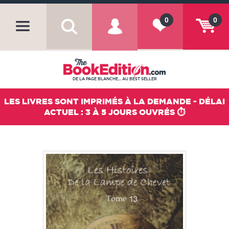
0
0
DE LA PAGE BLANCHE... AU BEST SELLER
LES LIVRES SONT IMPRIMÉS À LA DEMANDE - DÉLAI
ACTUEL : 3 À 5 JOURS OUVRÉS ⏱️