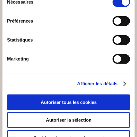
VOUS AIMEREZ AUSSI
Nécessaires
du
consentement
Préférences
Statistiques
Marketing
Afficher les détails
Autoriser tous les cookies
(0 avis)
(0 avis)
Autoriser la sélection
Atelier d'écritures ROYAN
Eric Gillot
L'OUVERTURE DES
PAUL MORAND, UN