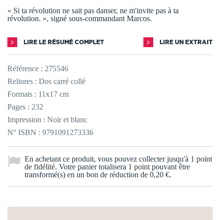
« Si ta révolution ne sait pas danser, ne m'invite pas à ta
révolution. », signé sous-commandant Marcos.
LIRE LE RÉSUMÉ COMPLET
LIRE UN EXTRAIT
Référence :
275546
Reliures : Dos carré collé
Formats : 11x17 cm
Pages : 232
Impression : Noir et blanc
N° ISBN : 9791091273336
En achetant ce produit, vous pouvez collecter jusqu'à
1
point
de fidélité
. Votre panier totalisera
1
point
pouvant être
transformé(s) en un bon de réduction de
0,20 €
.