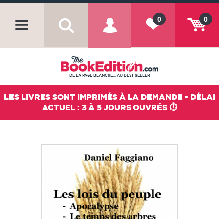
0
0
DE LA PAGE BLANCHE... AU BEST SELLER
LES LIVRES SONT IMPRIMÉS À LA DEMANDE - DÉLAI
ACTUEL : 3 À 5 JOURS OUVRÉS ⏱️