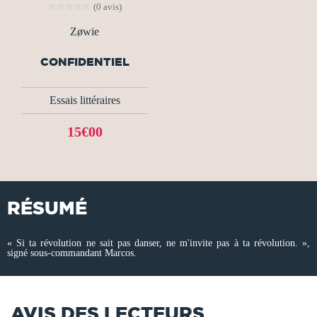
(0 avis)
Zøwie
CONFIDENTIEL
Essais littéraires
15€00
RÉSUMÉ
« Si ta révolution ne sait pas danser, ne m'invite pas à ta révolution. »,
signé sous-commandant Marcos.
AVIS DES LECTEURS