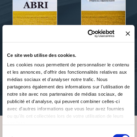
Ce site web utilise des cookies.
Faggiano Daniel
Daniel Faggiano
Les cookies nous permettent de personnaliser le contenu
ABRI
ABRI(VERSION EN
UKRAINIEN)
et les annonces, d'offrir des fonctionnalités relatives aux
médias sociaux et d'analyser notre trafic. Nous
theatre
partageons également des informations sur l'utilisation de
theatre
notre site avec nos partenaires de médias sociaux, de
14€00
publicité et d'analyse, qui peuvent combiner celles-ci
8€00
avec d'autres informations que vous leur avez fournies
ou qu'ils ont collectées lors de votre utilisation de leurs
services.
Sélection