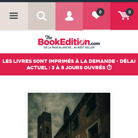
0
0
DE LA PAGE BLANCHE... AU BEST SELLER
LES LIVRES SONT IMPRIMÉS À LA DEMANDE - DÉLAI
ACTUEL : 3 À 5 JOURS OUVRÉS ⏱️