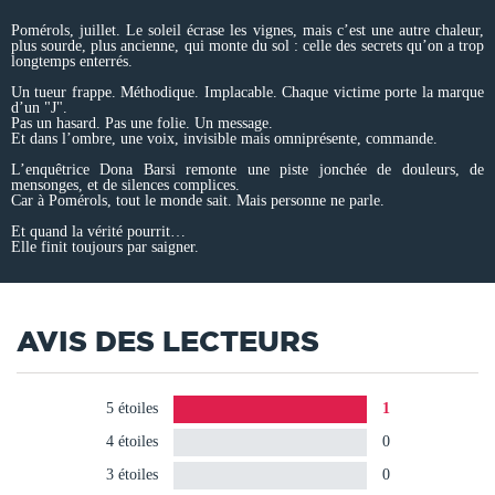
Pomérols, juillet. Le soleil écrase les vignes, mais c’est une autre chaleur,
plus sourde, plus ancienne, qui monte du sol : celle des secrets qu’on a trop
longtemps enterrés.
Un tueur frappe. Méthodique. Implacable. Chaque victime porte la marque
d’un "J".
Pas un hasard. Pas une folie. Un message.
Et dans l’ombre, une voix, invisible mais omniprésente, commande.
L’enquêtrice Dona Barsi remonte une piste jonchée de douleurs, de
mensonges, et de silences complices.
Car à Pomérols, tout le monde sait. Mais personne ne parle.
Et quand la vérité pourrit…
Elle finit toujours par saigner.
AVIS DES LECTEURS
5 étoiles
1
4 étoiles
0
3 étoiles
0