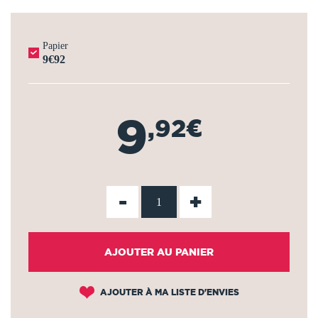
Papier
9€92
9
,92€
-
+
AJOUTER AU PANIER
AJOUTER À MA LISTE D'ENVIES