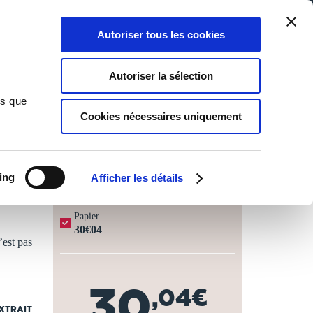
Qui sommes-nous ?
Nous contacter
Blog
Aide
0
0
Autoriser tous les cookies
Rechercher
Connexion
Ma liste
Panier
Autoriser la sélection
ns que
Cookies nécessaires uniquement
JOURS OUVRÉS ⏱️
ing
Afficher les détails
Papier
30€04
’est pas
30
,04€
EXTRAIT