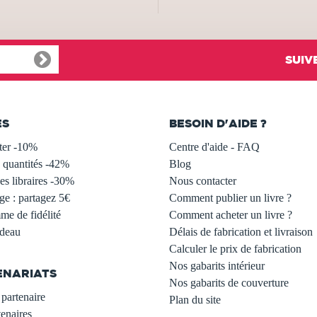
SUIV
ES
BESOIN D'AIDE ?
ter -10%
Centre d'aide - FAQ
 quantités -42%
Blog
s libraires -30%
Nous contacter
ge : partagez 5€
Comment publier un livre ?
e de fidélité
Comment acheter un livre ?
adeau
Délais de fabrication et livraison
Calculer le prix de fabrication
Nos gabarits intérieur
ENARIATS
Nos gabarits de couverture
partenaire
Plan du site
enaires