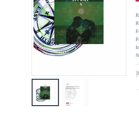
R
R
F
P
I
N