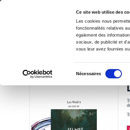
Ce site web utilise des co
Les cookies nous permetten
fonctionnalités relatives 
DE LA PAGE BLANCHE... AU BEST SELLER
également des informations
Accueil
/
Tous les livres
/
Jeunesse & ados
/
Romans jeune
sociaux, de publicité et d
vous leur avez fournies ou 
LES LIVRES SON
Sélection
Nécessaires
du
K
consentement
T
d
T