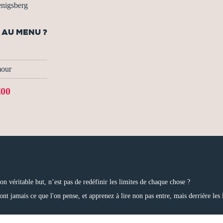
nigsberg
S AU MENU ?
our
€00
on véritable but, n’est pas de redéfinir les limites de chaque chose ?
sont jamais ce que l'on pense, et apprenez à lire non pas entre, mais derrière les l