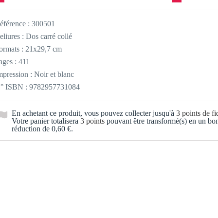
éférence :
300501
eliures : Dos carré collé
ormats : 21x29,7 cm
ages : 411
mpression : Noir et blanc
° ISBN : 9782957731084
En achetant ce produit, vous pouvez collecter jusqu'à
3
points de fid
Votre panier totalisera
3
points
pouvant être transformé(s) en un bo
réduction de
0,60 €
.