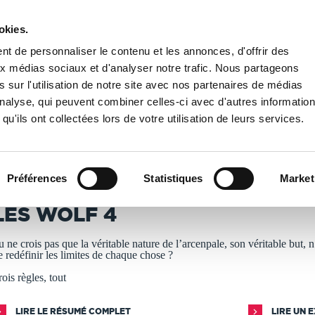
okies.
PUBLIER UN LIVRE
LIBRAIRIE
t de personnaliser le contenu et les annonces, d'offrir des
aux médias sociaux et d'analyser notre trafic. Nous partageons
 sur l'utilisation de notre site avec nos partenaires de médias
sse
/
Les Wolf 4
'analyse, qui peuvent combiner celles-ci avec d'autres informatio
qu'ils ont collectées lors de votre utilisation de leurs services.
T IMPRIMÉS À LA DEMANDE - DÉLAI ACTUEL : 3 À 5 
Préférences
Statistiques
Market
I-OUI-W
LES WOLF 4
u ne crois pas que la véritable nature de l’arcenpale, son véritable but, n
e redéfinir les limites de chaque chose ?
rois règles, tout
LIRE LE RÉSUMÉ COMPLET
LIRE UN 