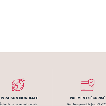
LIVRAISON MONDIALE
PAIEMENT SÉCURISÉ
À domicile ou en point relais
Remises quantités jusqu'à -4