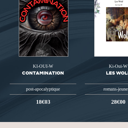
KI-OUI-W
Ki-Oui-W
CONTAMINATION
LES WOL
post-apocalyptique
romans-jeune
18€03
28€00