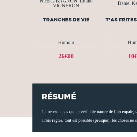
Nicolas BAGNON, Emilie
Daniel Ke
VIGNERON
TRANCHES DE VIE
T'AS FRITE
Humour
Hum
26€00
10
RÉSUMÉ
Tu ne crois pas que la véritable nature de l’arcenpale, s
Trois règles, tout est possible (presque), les choses ne 