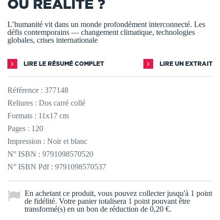
OU RÉALITÉ ?
L’humanité vit dans un monde profondément interconnecté. Les
défis contemporains — changement climatique, technologies
globales, crises internationale
LIRE LE RÉSUMÉ COMPLET
LIRE UN EXTRAIT
Référence :
377148
Reliures : Dos carré collé
Formats : 11x17 cm
Pages : 120
Impression : Noir et blanc
N° ISBN : 9791098570520
N° ISBN Pdf : 9791098570537
En achetant ce produit, vous pouvez collecter jusqu'à
1
point
de fidélité
. Votre panier totalisera
1
point
pouvant être
transformé(s) en un bon de réduction de
0,20 €
.