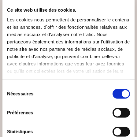
Ce site web utilise des cookies.
Les cookies nous permettent de personnaliser le contenu
et les annonces, d'offrir des fonctionnalités relatives aux
médias sociaux et d'analyser notre trafic. Nous
partageons également des informations sur l'utilisation de
notre site avec nos partenaires de médias sociaux, de
publicité et d'analyse, qui peuvent combiner celles-ci
avec d'autres informations que vous leur avez fournies
ou qu'ils ont collectées lors de votre utilisation de leurs
services.
Sélection
Nécessaires
du
(0 avis)
(0 avis)
consentement
Jérôme Zenastral
Jérôme Zenastral
Préférences
LES TRANSITS
LES ASTÉROÏDES EN
PLANÉTAIRES TOME
ASTROLOGIE
2
Statistiques