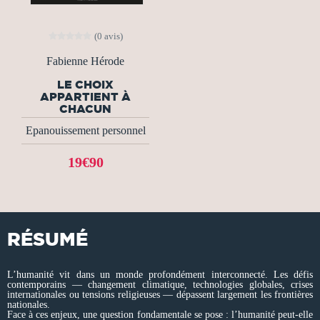
(0 avis)
Fabienne Hérode
LE CHOIX
APPARTIENT À
CHACUN
Epanouissement personnel
19€90
RÉSUMÉ
L’humanité vit dans un monde profondément interconnecté. Les défis
contemporains — changement climatique, technologies globales, crises
internationales ou tensions religieuses — dépassent largement les frontières
nationales.
Face à ces enjeux, une question fondamentale se pose : l’humanité peut-elle