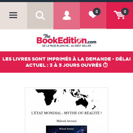
0
0
DE LA PAGE BLANCHE... AU BEST SELLER
LES LIVRES SONT IMPRIMÉS À LA DEMANDE - DÉLAI
ACTUEL : 3 À 5 JOURS OUVRÉS ⏱️