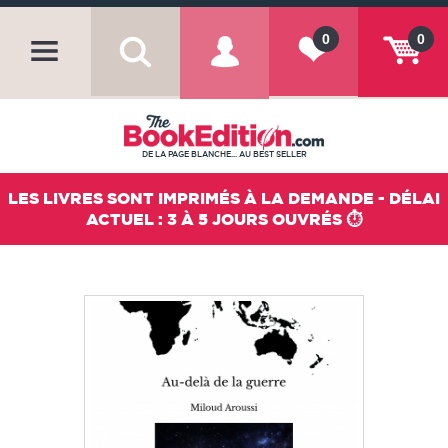
0
0
DE LA PAGE BLANCHE... AU BEST SELLER
LES LIVRES SONT IMPRIMÉS À LA DEMANDE - DÉLAI
ACTUEL : 3 À 5 JOURS OUVRÉS ⏱️