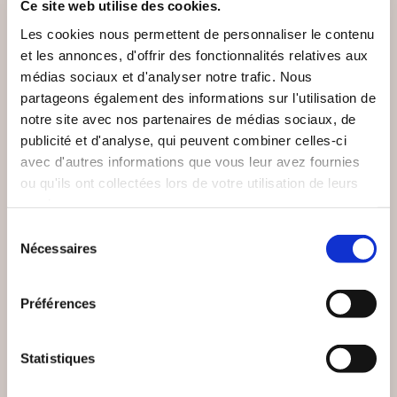
Ce site web utilise des cookies.
Les cookies nous permettent de personnaliser le contenu
et les annonces, d'offrir des fonctionnalités relatives aux
médias sociaux et d'analyser notre trafic. Nous
partageons également des informations sur l'utilisation de
notre site avec nos partenaires de médias sociaux, de
publicité et d'analyse, qui peuvent combiner celles-ci
avec d'autres informations que vous leur avez fournies
ou qu'ils ont collectées lors de votre utilisation de leurs
services.
(2 avis)
(0 avis)
Sélection
Galatée Dominique
Patrick BENT
Nécessaires
du
HIRIGOYEN
consentement
BONNE NUIT A
JOCASTE 2.0
MALAYSIA 370
Préférences
Romans
Romans
Statistiques
22€00
13€00