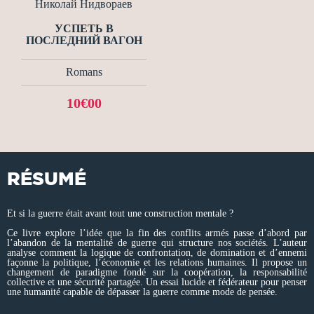
Николай Нидвораев
УСПЕТЬ В
ПОСЛЕДНИЙ ВАГОН
Romans
10€00
RÉSUMÉ
Et si la guerre était avant tout une construction mentale ?
Ce livre explore l’idée que la fin des conflits armés passe d’abord par
l’abandon de la mentalité de guerre qui structure nos sociétés. L’auteur
analyse comment la logique de confrontation, de domination et d’ennemi
façonne la politique, l’économie et les relations humaines. Il propose un
changement de paradigme fondé sur la coopération, la responsabilité
collective et une sécurité partagée. Un essai lucide et fédérateur pour penser
une humanité capable de dépasser la guerre comme mode de pensée.