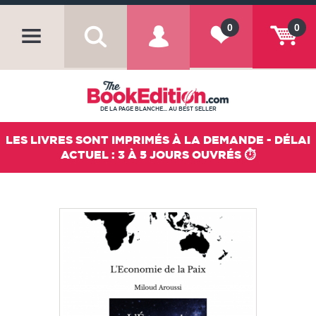
0
0
DE LA PAGE BLANCHE... AU BEST SELLER
LES LIVRES SONT IMPRIMÉS À LA DEMANDE - DÉLAI
ACTUEL : 3 À 5 JOURS OUVRÉS ⏱️