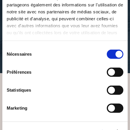
partageons également des informations sur l'utilisation de
notre site avec nos partenaires de médias sociaux, de
publicité et d'analyse, qui peuvent combiner celles-ci
Miloud Aroussi
Miloud Aroussi
avec d'autres informations que vous leur avez fournies
AU-DELÀ DE LA
HORIZON 10000
GUERRE
ou qu'ils ont collectées lors de votre utilisation de leurs
services.
politique
Sélection
politique
Nécessaires
du
15€00
15€00
consentement
Préférences
Statistiques
VOUS AIMEREZ AUSSI
Marketing