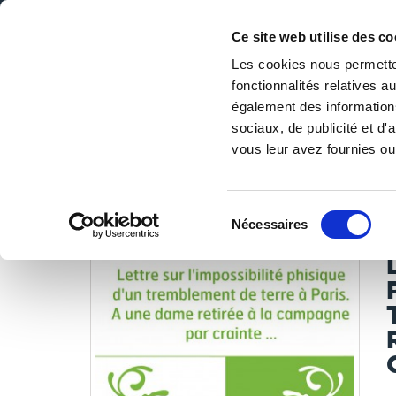
Ce site web utilise des co
Les cookies nous permetten
fonctionnalités relatives 
DE LA PAGE BLANCHE... AU BEST SELLER
également des informations
Accueil
/
Tous les livres
/
Libres de droits
/
Bibliothèque 
sociaux, de publicité et d
cet evéne
vous leur avez fournies ou 
LES LIVRES SON
Sélection
Nécessaires
du
consentement