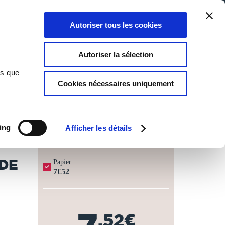
Qui sommes-nous ?
Nous contacter
Blog
Aide
0
0
Autoriser tous les cookies
Rechercher
Connexion
Ma liste
Panier
Autoriser la sélection
re à Paris. A une dame retirée à la campagne par crainte de
ns que
Cookies nécessaires uniquement
JOURS OUVRÉS ⏱️
ing
Afficher les détails
 DE
Papier
7€52
,52€