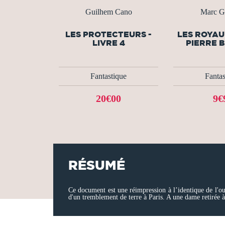
Guilhem Cano
Marc G
LES PROTECTEURS -
LES ROYAU
LIVRE 4
PIERRE 
Fantastique
Fantas
20€00
9€
RÉSUMÉ
Ce document est une réimpression à l’identique de l'ouv
d'un tremblement de terre à Paris. A une dame retirée 