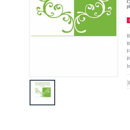
C
p
R
R
F
P
I