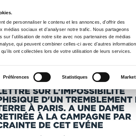
okies.
PUBLIER UN LIVRE
LIBRAIRIE
t de personnaliser le contenu et les annonces, d'offrir des
aux médias sociaux et d'analyser notre trafic. Nous partageons
 sur l'utilisation de notre site avec nos partenaires de médias
Nationale de France
/
Lettre sur l'impossibilité phisique d'un tremblement de ter
'analyse, qui peuvent combiner celles-ci avec d'autres informatio
qu'ils ont collectées lors de votre utilisation de leurs services.
T IMPRIMÉS À LA DEMANDE - DÉLAI ACTUEL : 3 À 5 
Préférences
Statistiques
Market
LETTRE SUR L'IMPOSSIBILITÉ
PHISIQUE D'UN TREMBLEMENT
TERRE À PARIS. A UNE DAME
RETIRÉE À LA CAMPAGNE PAR
CRAINTE DE CET EVÉNE