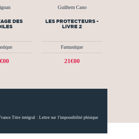
dignan
Guilhem Cano
TAGE DES
LES PROTECTEURS -
ILES
LIVRE 2
astique
Fantastique
€00
21€00
nce.Titre intégral : Lettre sur l'impossibilité phisique