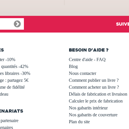
SUIV
ES
BESOIN D'AIDE ?
ter -10%
Centre d'aide - FAQ
 quantités -42%
Blog
s libraires -30%
Nous contacter
ge : partagez 5€
Comment publier un livre ?
e de fidélité
Comment acheter un livre ?
adeau
Délais de fabrication et livraison
Calculer le prix de fabrication
Nos gabarits intérieur
ENARIATS
Nos gabarits de couverture
partenaire
Plan du site
enaires