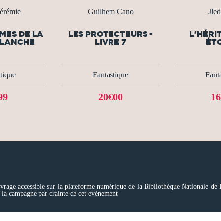
érémie
Guilhem Cano
Jle
MES DE LA
LES PROTECTEURS -
L'HÉRI
BLANCHE
LIVRE 7
ÉTO
tique
Fantastique
Fant
99
20€00
16
rage accessible sur la plateforme numérique de la Bibliothèque Nationale de Fra
à la campagne par crainte de cet evénement