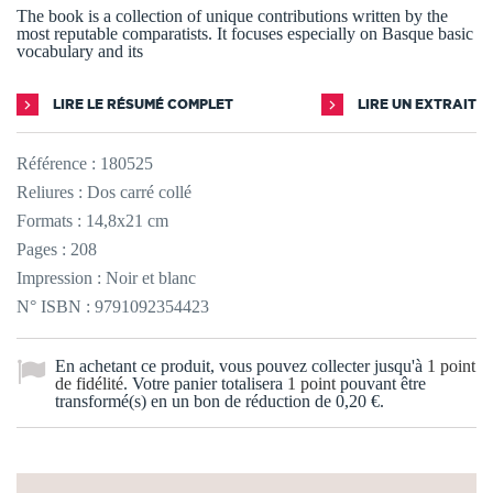
The book is a collection of unique contributions written by the
most reputable comparatists. It focuses especially on Basque basic
vocabulary and its
LIRE LE RÉSUMÉ COMPLET
LIRE UN EXTRAIT
Référence :
180525
Reliures : Dos carré collé
Formats : 14,8x21 cm
Pages : 208
Impression : Noir et blanc
N° ISBN : 9791092354423
En achetant ce produit, vous pouvez collecter jusqu'à
1
point
de fidélité
. Votre panier totalisera
1
point
pouvant être
transformé(s) en un bon de réduction de
0,20 €
.