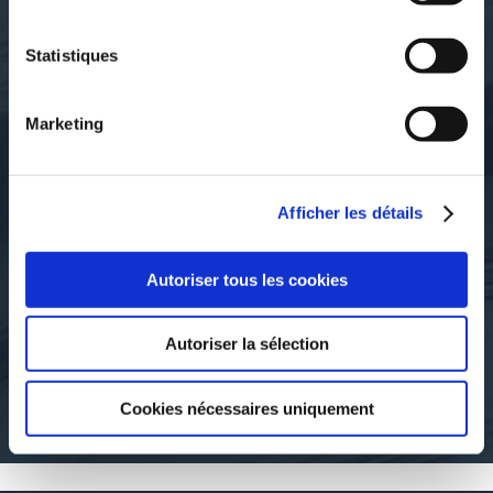
Statistiques
Marketing
Afficher les détails
Arnaud Fournet
Arnaud Fournet
A DESCRIPTIVE
A GLOSSARY OF
Autoriser tous les cookies
GRAMMAR OF
HURRIAN AND
HURRIAN
KASSITE
Autoriser la sélection
sciences-culture-scientifique
sciences-culture-scientifique
Cookies nécessaires uniquement
14€00
14€00