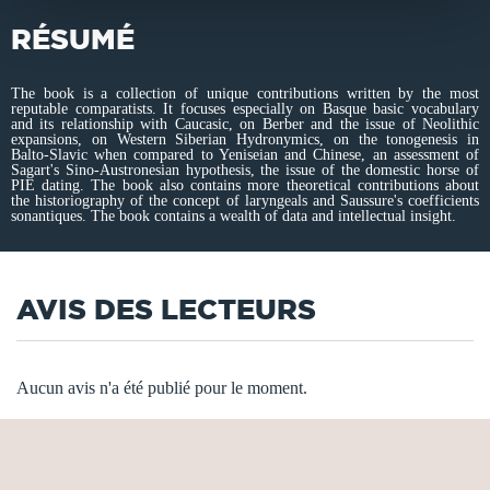
RÉSUMÉ
The book is a collection of unique contributions written by the most
reputable comparatists. It focuses especially on Basque basic vocabulary
and its relationship with Caucasic, on Berber and the issue of Neolithic
expansions, on Western Siberian Hydronymics, on the tonogenesis in
Balto-Slavic when compared to Yeniseian and Chinese, an assessment of
Sagart's Sino-Austronesian hypothesis, the issue of the domestic horse of
PIE dating. The book also contains more theoretical contributions about
the historiography of the concept of laryngeals and Saussure's coefficients
sonantiques. The book contains a wealth of data and intellectual insight.
AVIS DES LECTEURS
Aucun avis n'a été publié pour le moment.