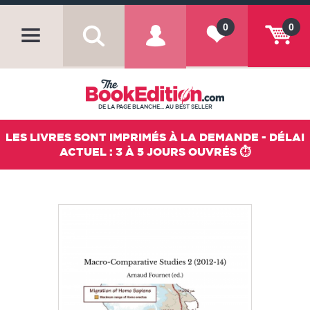
0
0
DE LA PAGE BLANCHE... AU BEST SELLER
LES LIVRES SONT IMPRIMÉS À LA DEMANDE - DÉLAI
ACTUEL : 3 À 5 JOURS OUVRÉS ⏱️