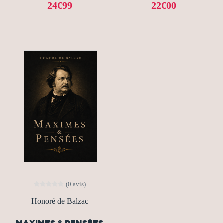
24€99
22€00
(0 avis)
Honoré de Balzac
MAXIMES & PENSÉES