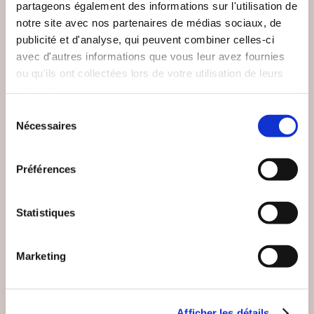
partageons également des informations sur l'utilisation de
notre site avec nos partenaires de médias sociaux, de
publicité et d'analyse, qui peuvent combiner celles-ci
avec d'autres informations que vous leur avez fournies
ou qu'ils ont collectées lors de votre utilisation de leurs
services.
Sélection
Nécessaires
du
(0 avis)
(0 avis)
consentement
Claude Janvier
Samuel Zane Batten
Préférences
POURQUOI SUIS-JE
LE NOUVEL ORDRE
DEVENU UN
MONDIAL
REBELLE ?
Statistiques
Essais sociétaux
Essais sociétaux
Marketing
15€00
13€90
Afficher les détails