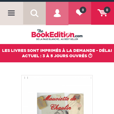
0
0
DE LA PAGE BLANCHE... AU BEST SELLER
LES LIVRES SONT IMPRIMÉS À LA DEMANDE - DÉLAI
ACTUEL : 3 À 5 JOURS OUVRÉS ⏱️