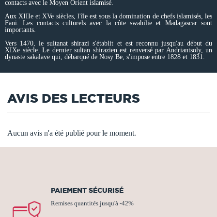
contacts avec le Moyen Orient islamisé.
Aux XIIIe et XVe siècles, l'île est sous la domination de chefs islamisés, les
Fani. Les contacts culturels avec la côte swahilie et Madagascar sont
importants.
Vers 1470, le sultanat shirazi s'établit et est reconnu jusqu'au début du
XIXe siècle. Le dernier sultan shirazien est renversé par Andriantsoly, un
dynaste sakalave qui, débarqué de Nosy Be, s'impose entre 1828 et 1831.
AVIS DES LECTEURS
Aucun avis n'a été publié pour le moment.
PAIEMENT SÉCURISÉ
Remises quantités jusqu'à -42%