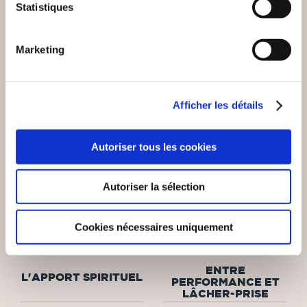
Statistiques
Marketing
NEW
Afficher les détails
Autoriser tous les cookies
Autoriser la sélection
(0 avis)
(0 avis)
Cookies nécessaires uniquement
Jonathan Aventin
DESPAROIR Célina
ENTRE
L'APPORT SPIRITUEL
PERFORMANCE ET
LÂCHER-PRISE