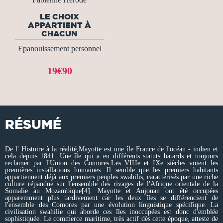
LE CHOIX
APPARTIENT À
CHACUN
Epanouissement personnel
19€90
RÉSUMÉ
De l' Histoire à la réalité,Mayotte est une île France de l'océan - indien et
cela depuis 1841. Une île qui a eu différents statuts batards et toujours
reclamer par l'Union des Comores.Les VIIIe et IXe siècles voient les
premières installations humaines. Il semble que les premiers habitants
appartiennent déjà aux premiers peuples swahilis, caractérisés par une riche
culture répandue sur l'ensemble des rivages de l'Afrique orientale de la
Somalie au Mozambique[4]. Mayotte et Anjouan ont été occupées
apparemment plus tardivement car les deux îles se différencient de
l'ensemble des Comores par une évolution linguistique spécifique. La
civilisation swahilie qui aborde ces îles inoccupées est donc d'emblée
sophistiquée. Le commerce maritime, très actif dès cette époque, atteste de