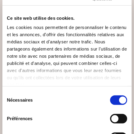
Ce site web utilise des cookies.
Les cookies nous permettent de personnaliser le contenu
et les annonces, d'offrir des fonctionnalités relatives aux
médias sociaux et d'analyser notre trafic. Nous
partageons également des informations sur l'utilisation de
notre site avec nos partenaires de médias sociaux, de
publicité et d'analyse, qui peuvent combiner celles-ci
avec d'autres informations que vous leur avez fournies
(0 avis)
(0 avis)
ou qu'ils ont collectées lors de votre utilisation de leurs
Jérôme Zenastral
Jérôme Zenastral
services.
LES TRANSITS
LES ASTÉROÏDES EN
Sélection
PLANÉTAIRES TOME
ASTROLOGIE
Nécessaires
du
2
consentement
Epanouissement personnel
Epanouissement personnel
Préférences
25€00
14€50