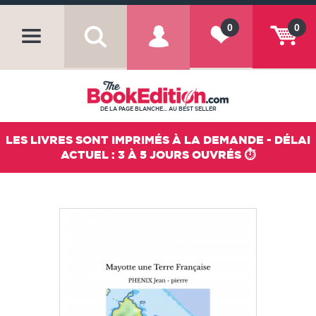
0
0
DE LA PAGE BLANCHE... AU BEST SELLER
LES LIVRES SONT IMPRIMÉS À LA DEMANDE - DÉLAI
ACTUEL : 3 À 5 JOURS OUVRÉS ⏱️