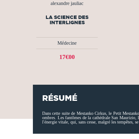
alexandre jauliac
LA SCIENCE DES
INTERLIGNES
Médecine
17€00
RÉSUMÉ
Dans cette suite de Mestanko Cirkus, le Petit Mestanko 
ombres. Les fantômes de la cathédrale San Maurizio, les
l'énergie vitale, qui, sans cesse, malgré les tempêtes,