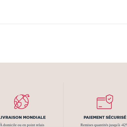
LIVRAISON MONDIALE
PAIEMENT SÉCURISÉ
À domicile ou en point relais
Remises quantités jusqu'à -4