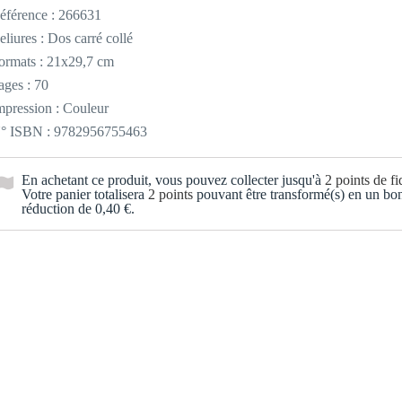
éférence :
266631
eliures : Dos carré collé
ormats : 21x29,7 cm
ages : 70
mpression : Couleur
° ISBN : 9782956755463
En achetant ce produit, vous pouvez collecter jusqu'à
2
points de fid
Votre panier totalisera
2
points
pouvant être transformé(s) en un bo
réduction de
0,40 €
.