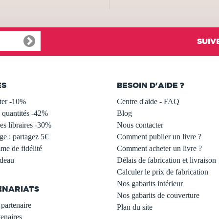
SUIV
ES
BESOIN D'AIDE ?
ter -10%
Centre d'aide - FAQ
 quantités -42%
Blog
s libraires -30%
Nous contacter
ge : partagez 5€
Comment publier un livre ?
e de fidélité
Comment acheter un livre ?
adeau
Délais de fabrication et livraison
Calculer le prix de fabrication
Nos gabarits intérieur
ENARIATS
Nos gabarits de couverture
partenaire
Plan du site
enaires