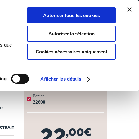
Qui sommes-nous ?
Nous contacter
Blog
Aide
0
0
Autoriser tous les cookies
Rechercher
Connexion
Ma liste
Panier
Autoriser la sélection
ns que
Cookies nécessaires uniquement
JOURS OUVRÉS ⏱️
ing
Afficher les détails
Papier
22€00
lus
r
22
EXTRAIT
,00€