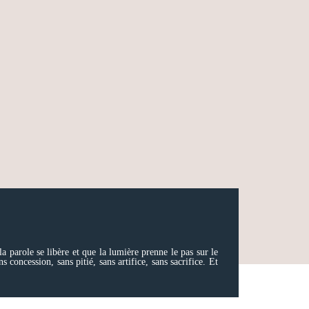
 parole se libère et que la lumière prenne le pas sur le
oncession, sans pitié, sans artifice, sans sacrifice. Et