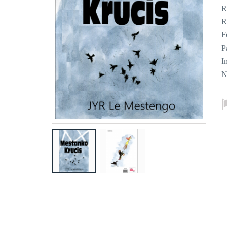
R
R
F
P
I
N