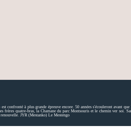
est confronté à plus grande épreuve encore. 50 années s'écouleront avant que la
 frères quatre-bras, la Chamane du parc Montsouris et le chemin ver soi. Sans c
 se renouvelle. JYR (Mestanko) Le Mestengo