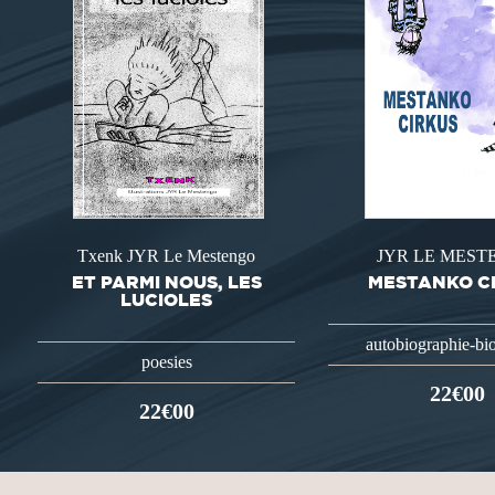
Txenk JYR Le Mestengo
JYR LE MES
ET PARMI NOUS, LES
MESTANKO C
LUCIOLES
autobiographie-bi
poesies
22€00
22€00