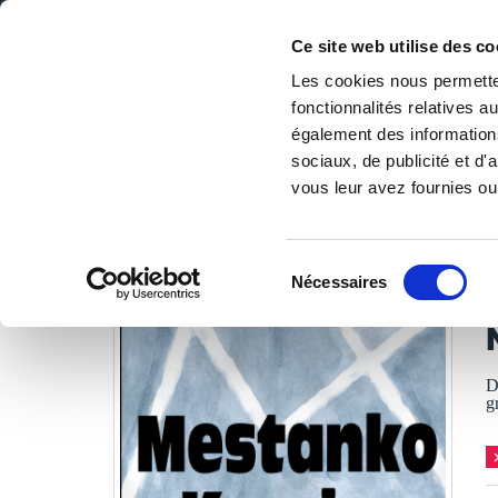
Ce site web utilise des co
Les cookies nous permetten
fonctionnalités relatives 
DE LA PAGE BLANCHE... AU BEST SELLER
également des informations
Accueil
/
Tous les livres
/
BD
/
Autobiographie & biograp
sociaux, de publicité et d
vous leur avez fournies ou 
LES LIVRES SON
Sélection
Nécessaires
du
J
consentement
D
g