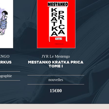
TENGO
JYR Le Mestengo
IRKUS
MESTANKO KRATKA PRICA
TOME I
ographie
nouvelles
15€00