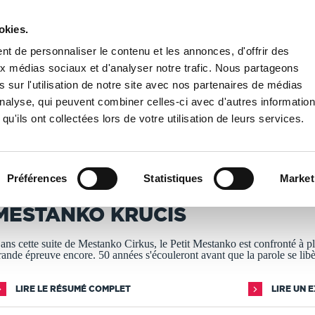
okies.
PUBLIER UN LIVRE
LIBRAIRIE
t de personnaliser le contenu et les annonces, d'offrir des
aux médias sociaux et d'analyser notre trafic. Nous partageons
 sur l'utilisation de notre site avec nos partenaires de médias
hie
/
MESTANKO KRUCIS
'analyse, qui peuvent combiner celles-ci avec d'autres informatio
qu'ils ont collectées lors de votre utilisation de leurs services.
T IMPRIMÉS À LA DEMANDE - DÉLAI ACTUEL : 3 À 5 
Préférences
Statistiques
Market
YR LE MESTENGO
MESTANKO KRUCIS
ans cette suite de Mestanko Cirkus, le Petit Mestanko est confronté à p
rande épreuve encore. 50 années s'écouleront avant que la parole se libè
LIRE LE RÉSUMÉ COMPLET
LIRE UN 