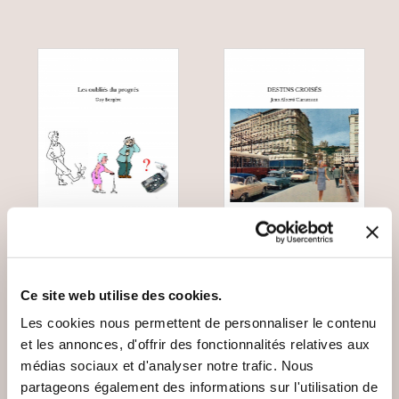
(0 avis)
(0 avis)
Ce site web utilise des cookies.
Guy Bergère
Jean Alberti Claramunt
Les cookies nous permettent de personnaliser le contenu
et les annonces, d'offrir des fonctionnalités relatives aux
LES OUBLIÉS DU
DESTINS CROISÉS
PROGRÈS
médias sociaux et d'analyser notre trafic. Nous
partageons également des informations sur l'utilisation de