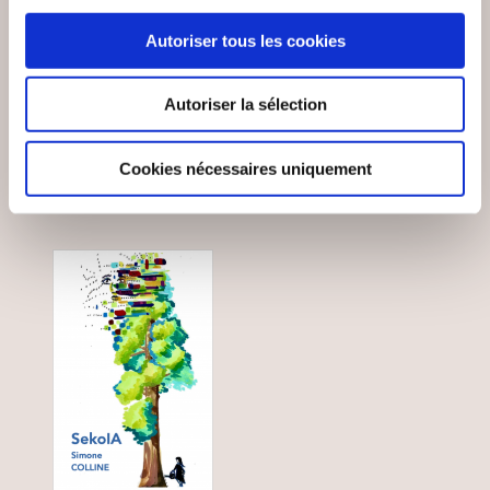
HIRIGOYEN
LES PAPILLONS
BONNE NUIT A
Autoriser tous les cookies
SONT DES
MALAYSIA 370
MENTEURS
Romans
Romans
Autoriser la sélection
22€00
12€90
Cookies nécessaires uniquement