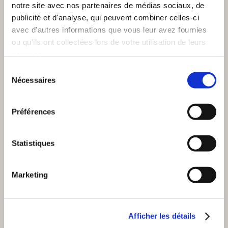
Romans
Romans
notre site avec nos partenaires de médias sociaux, de
publicité et d'analyse, qui peuvent combiner celles-ci
8€00
15€00
avec d'autres informations que vous leur avez fournies
ou qu'ils ont collectées lors de votre utilisation de leurs
services.
Sélection
Nécessaires
du
consentement
Préférences
Statistiques
Marketing
(2 avis)
(0 avis)
Afficher les détails
Galatée Dominique
ELODIE MIGUEL