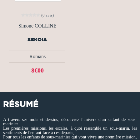
(0 avis)
Simone COLLINE
SEKOIA
Romans
8€00
RÉSUMÉ
A travers ses mots et dessins, découvrez l'univers d'un enfant de sous-
marinier.
Les premières missions, les escales, à quoi ressemble un sous-marin, les
sentiments de l'enfant face à ces départs, ...
Pour tous les enfants de sous-marinier qui vont vivre une première mission,