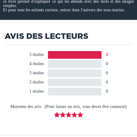
ce livre permet d'expliquer ce qui les attends avec des mots et des images
simples.
Et pour tous les enfants curieux, entrez dans l'univers des sous-marins.
AVIS DES LECTEURS
5 étoiles
3
4 étoiles
0
3 étoiles
0
2 étoiles
0
1 étoiles
0
Moyenne des avis : (Pour laisser un avis, vous devez être connecté)