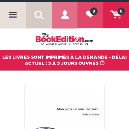
0
0
DE LA PAGE BLANCHE... AU BEST SELLER
LES LIVRES SONT IMPRIMÉS À LA DEMANDE - DÉLAI
ACTUEL : 3 À 5 JOURS OUVRÉS ⏱️