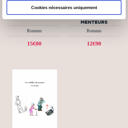
Jean Alberti Claramunt
ELODIE MIGUEL
Cookies nécessaires uniquement
LES PAPILLONS
DESTINS CROISÉS
SONT DES
MENTEURS
Romans
Romans
15€00
12€90