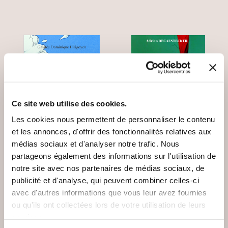
Ce site web utilise des cookies.
Les cookies nous permettent de personnaliser le contenu
et les annonces, d'offrir des fonctionnalités relatives aux
médias sociaux et d'analyser notre trafic. Nous
partageons également des informations sur l'utilisation de
notre site avec nos partenaires de médias sociaux, de
(2 avis)
(0 avis)
publicité et d'analyse, qui peuvent combiner celles-ci
Galatée Dominique
Adrien DECAESTECKER
avec d'autres informations que vous leur avez fournies
HIRIGOYEN
ou qu'ils ont collectées lors de votre utilisation de leurs
BONNE NUIT A
LES VIEILLES D'ÂME
MALAYSIA 370
services.