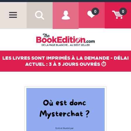
0
0
DE LA PAGE BLANCHE... AU BEST SELLER
LES LIVRES SONT IMPRIMÉS À LA DEMANDE - DÉLAI
ACTUEL : 3 À 5 JOURS OUVRÉS ⏱️