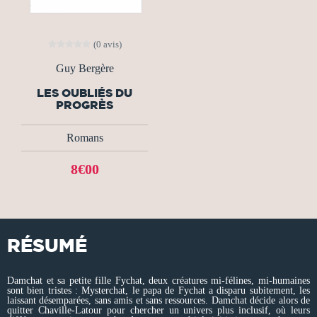
(0 avis)
Guy Bergère
LES OUBLIÉS DU
PROGRÈS
Romans
8€00
RÉSUMÉ
Damchat et sa petite fille Fychat, deux créatures mi-félines, mi-humaines
sont bien tristes : Mysterchat, le papa de Fychat a disparu subitement, les
laissant désemparées, sans amis et sans ressources. Damchat décide alors de
quitter Chaville-Latour pour chercher un univers plus inclusif, où leurs