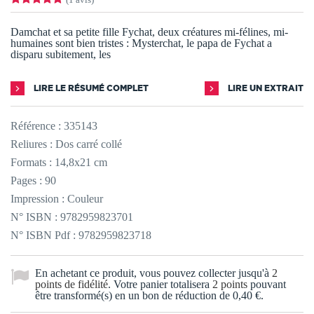
Damchat et sa petite fille Fychat, deux créatures mi-félines, mi-
humaines sont bien tristes : Mysterchat, le papa de Fychat a
disparu subitement, les
LIRE LE RÉSUMÉ COMPLET
LIRE UN EXTRAIT
Référence :
335143
Reliures : Dos carré collé
Formats : 14,8x21 cm
Pages : 90
Impression : Couleur
N° ISBN : 9782959823701
N° ISBN Pdf : 9782959823718
En achetant ce produit, vous pouvez collecter jusqu'à
2
points de fidélité
. Votre panier totalisera
2
points
pouvant
être transformé(s) en un bon de réduction de
0,40 €
.