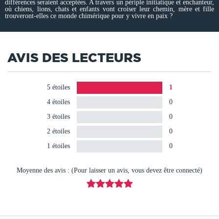
différences seraient acceptées. A travers un périple initiatique et enchanteur,
où chiens, lions, chats et enfants vont croiser leur chemin, mère et fille
trouveront-elles ce monde chimérique pour y vivre en paix ?
AVIS DES LECTEURS
5 étoiles
1
4 étoiles
0
3 étoiles
0
2 étoiles
0
1 étoiles
0
Moyenne des avis : (Pour laisser un avis, vous devez être connecté)