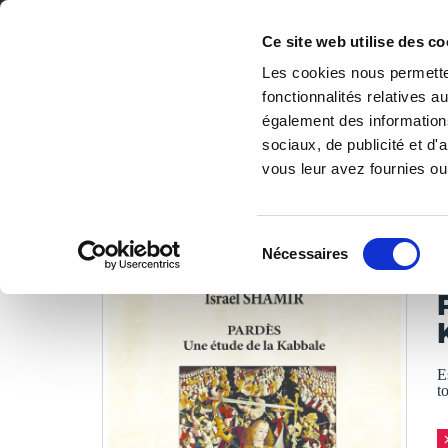
Ce site web utilise des co
Les cookies nous permetten
fonctionnalités relatives 
DE LA PAGE BLANCHE... AU BEST SELLER
également des informations
Accueil
/
Tous les livres
/
Essais
/
Essais historiques
/
Par
sociaux, de publicité et d
vous leur avez fournies ou 
LES LIVRES SON
Sélection
Nécessaires
du
I
consentement
E
t