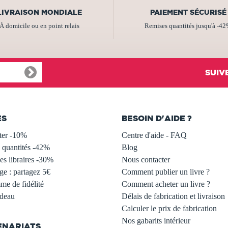
LIVRAISON MONDIALE
PAIEMENT SÉCURISÉ
À domicile ou en point relais
Remises quantités jusqu'à -4
SUIV
ES
BESOIN D'AIDE ?
ter -10%
Centre d'aide - FAQ
 quantités -42%
Blog
s libraires -30%
Nous contacter
ge : partagez 5€
Comment publier un livre ?
e de fidélité
Comment acheter un livre ?
adeau
Délais de fabrication et livraison
Calculer le prix de fabrication
Nos gabarits intérieur
ENARIATS