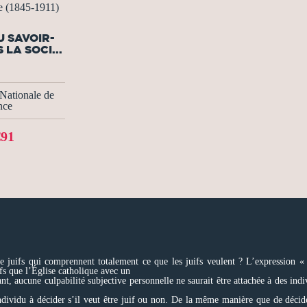
e (1845-1911)
U SAVOIR-
 LA SOCI...
Nationale de
nce
€91
e juifs qui comprennent totalement ce que les juifs veulent ? L’expression « l
fs que l’Église catholique avec un
t, aucune culpabilité subjective personnelle ne saurait être attachée à des indiv
ndividu à décider s’il veut être juif ou non. De la même manière que de déci