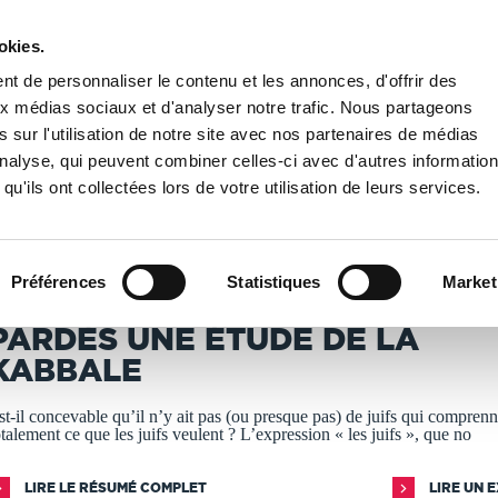
okies.
PUBLIER UN LIVRE
LIBRAIRIE
t de personnaliser le contenu et les annonces, d'offrir des
aux médias sociaux et d'analyser notre trafic. Nous partageons
 sur l'utilisation de notre site avec nos partenaires de médias
dès Une étude de la Kabbale
'analyse, qui peuvent combiner celles-ci avec d'autres informatio
qu'ils ont collectées lors de votre utilisation de leurs services.
T IMPRIMÉS À LA DEMANDE - DÉLAI ACTUEL : 3 À 5 
Préférences
Statistiques
Market
sraël Shamir - Maria Poumier
PARDÈS UNE ÉTUDE DE LA
KABBALE
st-il concevable qu’il n’y ait pas (ou presque pas) de juifs qui compren
otalement ce que les juifs veulent ? L’expression « les juifs », que no
LIRE LE RÉSUMÉ COMPLET
LIRE UN 