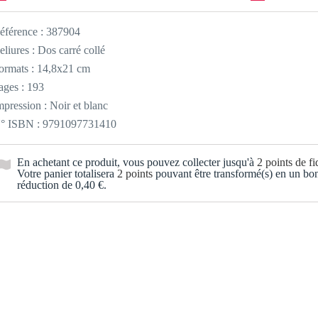
éférence :
387904
eliures : Dos carré collé
ormats : 14,8x21 cm
ages : 193
mpression : Noir et blanc
° ISBN : 9791097731410
En achetant ce produit, vous pouvez collecter jusqu'à
2
points de fid
Votre panier totalisera
2
points
pouvant être transformé(s) en un bo
réduction de
0,40 €
.