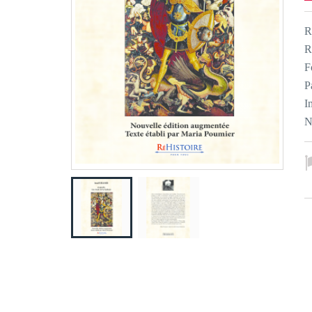
R
R
F
P
I
N