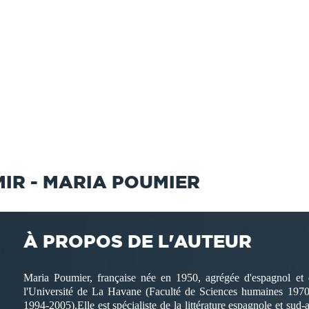
IR - MARIA POUMIER
À PROPOS DE L'AUTEUR
Maria Poumier, française née en 1950, agrégée d'espagnol et d
l'Université de La Havane (Faculté de Sciences humaines 1970-1
1994-2005).Elle est spécialiste de la littérature espagnole et sud