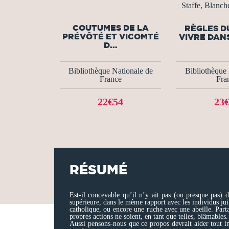
Staffe, Blanch
COUTUMES DE LA
RÈGLES D
PRÉVÔTÉ ET VICOMTÉ
VIVRE DANS
D...
Bibliothèque Nationale de
Bibliothèque 
France
Fra
22€54
23
RÉSUMÉ
Est-il concevable qu’il n’y ait pas (ou presque pas) d
supérieure, dans le même rapport avec les individus jui
catholique, ou encore une ruche avec une abeille. Partan
propres actions ne soient, en tant que telles, blâmables.
Aussi pensons-nous que ce propos devrait aider tout i