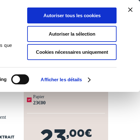
Qui sommes-nous ?
Nous contacter
Blog
Aide
0
0
Autoriser tous les cookies
Rechercher
Connexion
Ma liste
Panier
Autoriser la sélection
ns que
Cookies nécessaires uniquement
JOURS OUVRÉS ⏱️
ing
Afficher les détails
Papier
23€00
nent
23
,00€
EXTRAIT