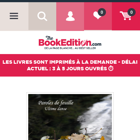
0
0
DE LA PAGE BLANCHE... AU BEST SELLER
LES LIVRES SONT IMPRIMÉS À LA DEMANDE - DÉLAI
ACTUEL : 3 À 5 JOURS OUVRÉS ⏱️