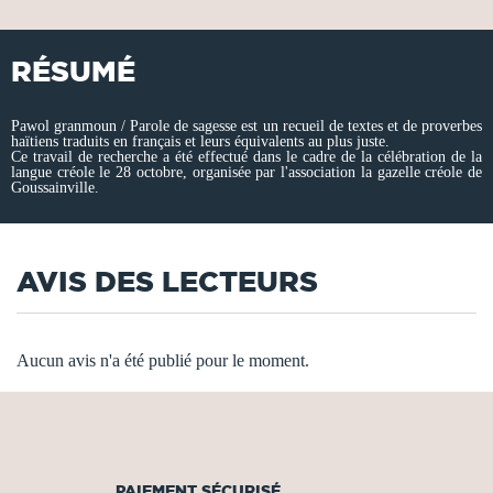
RÉSUMÉ
Pawol granmoun / Parole de sagesse est un recueil de textes et de proverbes
haïtiens traduits en français et leurs équivalents au plus juste.
Ce travail de recherche a été effectué dans le cadre de la célébration de la
langue créole le 28 octobre, organisée par l'association la gazelle créole de
Goussainville.
AVIS DES LECTEURS
Aucun avis n'a été publié pour le moment.
PAIEMENT SÉCURISÉ