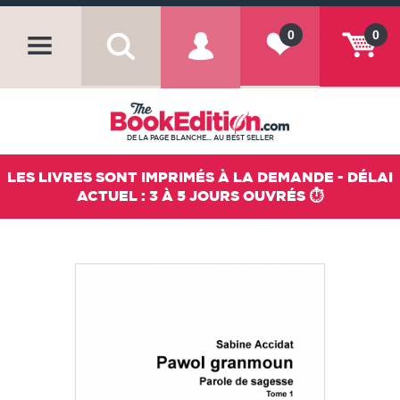
0
0
DE LA PAGE BLANCHE... AU BEST SELLER
LES LIVRES SONT IMPRIMÉS À LA DEMANDE - DÉLAI
ACTUEL : 3 À 5 JOURS OUVRÉS ⏱️