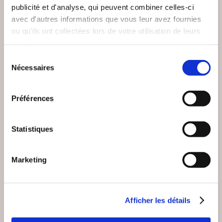
publicité et d'analyse, qui peuvent combiner celles-ci
avec d'autres informations que vous leur avez fournies
(0 avis)
(0 avis)
ou qu'ils ont collectées lors de votre utilisation de leurs
Francis Meinsohn Marie
services.
JP MONIER
Louise Clemens
Sélection
PISTES POUR
UN HIÉROPHANTE
Nécessaires
DEMAIN
DE LA ROSE+CROIX
du
consentement
Religions & spiritualité
Religions & spiritualité
Préférences
9€91
29€90
Statistiques
Marketing
Afficher les détails