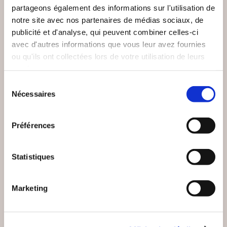
partageons également des informations sur l'utilisation de
notre site avec nos partenaires de médias sociaux, de
publicité et d'analyse, qui peuvent combiner celles-ci
avec d'autres informations que vous leur avez fournies
ou qu'ils ont collectées lors de votre utilisation de leurs
services.
Sélection
Nécessaires
du
(0 avis)
(0 avis)
consentement
Gilles FIOLET
Simone COLLINE
Préférences
PAR LA BRÈCHE
SEKOIA
Statistiques
Romans
Romans
19€00
8€00
Marketing