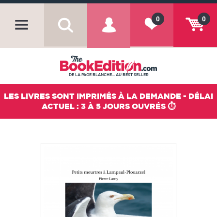
0
0
DE LA PAGE BLANCHE... AU BEST SELLER
LES LIVRES SONT IMPRIMÉS À LA DEMANDE - DÉLAI
ACTUEL : 3 À 5 JOURS OUVRÉS ⏱️