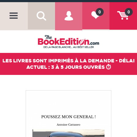
0
0
DE LA PAGE BLANCHE... AU BEST SELLER
LES LIVRES SONT IMPRIMÉS À LA DEMANDE - DÉLAI
ACTUEL : 3 À 5 JOURS OUVRÉS ⏱️