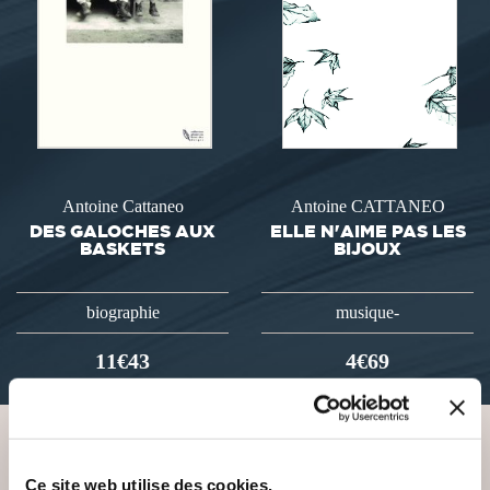
Antoine Cattaneo
Antoine CATTANEO
DES GALOCHES AUX
ELLE N'AIME PAS LES
BASKETS
BIJOUX
biographie
musique-
11€43
4€69
VOUS AIMEREZ AUSSI
Ce site web utilise des cookies.