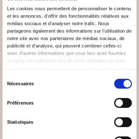
Les cookies nous permettent de personnaliser le contenu
et les annonces, d'offrir des fonctionnalités relatives aux
médias sociaux et d'analyser notre trafic. Nous
partageons également des informations sur l'utilisation de
notre site avec nos partenaires de médias sociaux, de
publicité et d'analyse, qui peuvent combiner celles-ci
avec d'autres informations que vous leur avez fournies
ou qu'ils ont collectées lors de votre utilisation de leurs
services.
Sélection
Nécessaires
du
consentement
Préférences
(24 avis)
(0 avis)
Statistiques
Damien LANDEAU
Adrien DECAESTECKER
TOURMENTES
LES VIEILLES D'ÂME