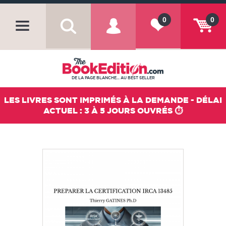
0
0
DE LA PAGE BLANCHE... AU BEST SELLER
LES LIVRES SONT IMPRIMÉS À LA DEMANDE - DÉLAI
ACTUEL : 3 À 5 JOURS OUVRÉS ⏱️