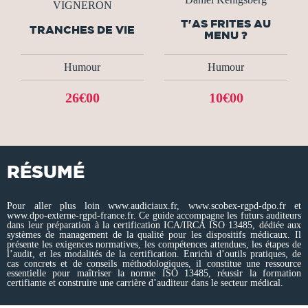
VIGNERON
T'AS FRITES AU
TRANCHES DE VIE
MENU ?
Humour
Humour
26€00
10€00
RÉSUMÉ
Pour aller plus loin www.audiciaux.fr, www.scobex-rgpd-dpo.fr et
www.dpo-externe-rgpd-france.fr. Ce guide accompagne les futurs auditeurs
dans leur préparation à la certification ICA/IRCA ISO 13485, dédiée aux
systèmes de management de la qualité pour les dispositifs médicaux. Il
présente les exigences normatives, les compétences attendues, les étapes de
l’audit, et les modalités de la certification. Enrichi d’outils pratiques, de
cas concrets et de conseils méthodologiques, il constitue une ressource
essentielle pour maîtriser la norme ISO 13485, réussir la formation
certifiante et construire une carrière d’auditeur dans le secteur médical.