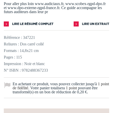
Pour aller plus loin www.audiciaux.fr, www.scobex-rgpd-dpo.fr
et www.dpo-externe-rgpd-france.fr. Ce guide accompagne les
futurs auditeurs dans leur pr
LIRE LE RÉSUMÉ COMPLET
LIRE UN EXTRAIT
Référence :
347221
Reliures : Dos carré collé
Formats : 14,8x21 cm
Pages : 115
Impression : Noir et blanc
N° ISBN : 9782488367233
En achetant ce produit, vous pouvez collecter jusqu'à
1
point
de fidélité
. Votre panier totalisera
1
point
pouvant être
transformé(s) en un bon de réduction de
0,20 €
.