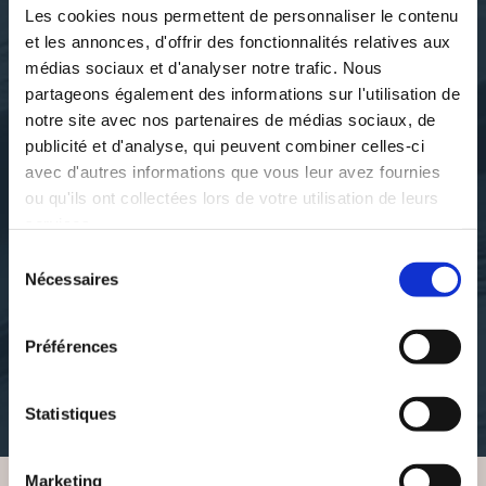
Les cookies nous permettent de personnaliser le contenu
et les annonces, d'offrir des fonctionnalités relatives aux
médias sociaux et d'analyser notre trafic. Nous
partageons également des informations sur l'utilisation de
notre site avec nos partenaires de médias sociaux, de
publicité et d'analyse, qui peuvent combiner celles-ci
avec d'autres informations que vous leur avez fournies
ou qu'ils ont collectées lors de votre utilisation de leurs
services.
Thierry GATINES Ph.D
Thierry GATINES Ph.D
Sélection
REUSSIR SA
REUSSIR SA
Nécessaires
du
CERTIFICATION ISO
CERTIFICATION ISO
15189
15190
consentement
Préférences
entreprise
entreprise
19€90
19€90
Statistiques
Marketing