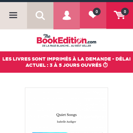
0
0
DE LA PAGE BLANCHE... AU BEST SELLER
LES LIVRES SONT IMPRIMÉS À LA DEMANDE - DÉLAI
ACTUEL : 3 À 5 JOURS OUVRÉS ⏱️