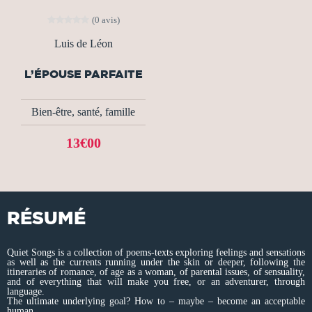
(0 avis)
Luis de Léon
L’ÉPOUSE PARFAITE
Bien-être, santé, famille
13€00
RÉSUMÉ
Quiet Songs is a collection of poems-texts exploring feelings and sensations
as well as the currents running under the skin or deeper, following the
itineraries of romance, of age as a woman, of parental issues, of sensuality,
and of everything that will make you free, or an adventurer, through
language.
The ultimate underlying goal? How to – maybe – become an acceptable
human.