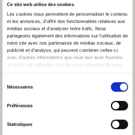
Ce site web utilise des cookies.
Les cookies nous permettent de personnaliser le contenu
et les annonces, d'offrir des fonctionnalités relatives aux
médias sociaux et d'analyser notre trafic. Nous
partageons également des informations sur l'utilisation de
notre site avec nos partenaires de médias sociaux, de
publicité et d'analyse, qui peuvent combiner celles-ci
avec d'autres informations que vous leur avez fournies
ou qu'ils ont collectées lors de votre utilisation de leurs
services.
Sélection
Nécessaires
du
(0 avis)
(0 avis)
consentement
Pierre Raconte moi
Danis Bois
Préférences
REGARDS
LE MOI RENOUVELÉ
ÉSOTÉRIQUES
Statistiques
Bien-être, santé, famille
Bien-être, santé, famille