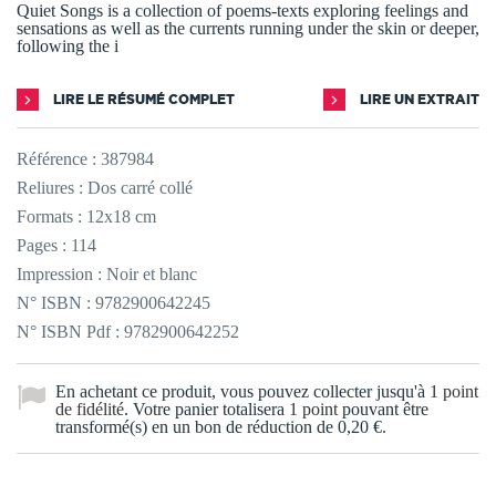
Quiet Songs is a collection of poems-texts exploring feelings and
sensations as well as the currents running under the skin or deeper,
following the i
LIRE LE RÉSUMÉ COMPLET
LIRE UN EXTRAIT
Référence :
387984
Reliures : Dos carré collé
Formats : 12x18 cm
Pages : 114
Impression : Noir et blanc
N° ISBN : 9782900642245
N° ISBN Pdf : 9782900642252
En achetant ce produit, vous pouvez collecter jusqu'à
1
point
de fidélité
. Votre panier totalisera
1
point
pouvant être
transformé(s) en un bon de réduction de
0,20 €
.