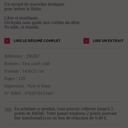
Un recueil de nouvelles érotiques
pour lutiner la libido.
Libre et troublante,
Orchydia nous guide aux confins du désir.
Ni mâle, ni femelle.
LIRE LE RÉSUMÉ COMPLET
LIRE UN EXTRAIT
Référence :
286267
Reliures : Dos carré collé
Formats : 14,8x21 cm
Pages : 120
Impression : Noir et blanc
N° ISBN : 9782970153467
En achetant ce produit, vous pouvez collecter jusqu'à
2
points de fidélité
. Votre panier totalisera
2
points
pouvant
être transformé(s) en un bon de réduction de
0,40 €
.