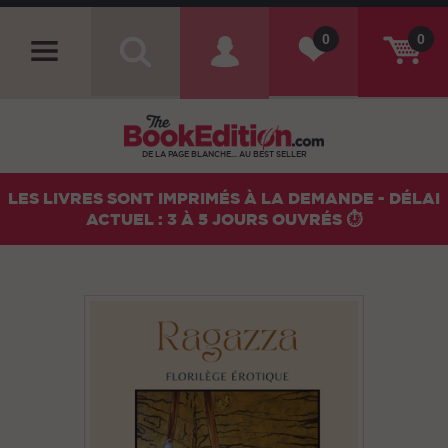
0
0
DE LA PAGE BLANCHE... AU BEST SELLER
LES LIVRES SONT IMPRIMÉS À LA DEMANDE - DÉLAI
ACTUEL : 3 À 5 JOURS OUVRÉS ⏱️