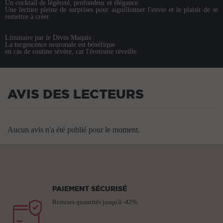
Un cocktail de légèreté, profondeur et élégance.
Une lecture pleine de surprises pour aiguillonner l'envie et le plaisir de se
remettre à créer.
Liminaire par le Divin Maquis :
La turgescence neuronale est bénéfique
en cas de routine sévère, car l'érotisme réveille.
AVIS DES LECTEURS
Aucun avis n'a été publié pour le moment.
PAIEMENT SÉCURISÉ
Remises quantités jusqu'à -42%