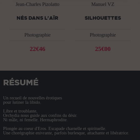
Jean-Charles Pizolatto
Manuel VZ
NÉS DANS L'AÏR
SILHOUETTES
Photographie
Photographie
22€46
25€00
RÉSUMÉ
Un recueil de nouvelles érotiques
pour lutiner la libido.
Libre et troublante,
Orchydia nous guide aux confins du désir.
Ni mâle, ni femelle. Hermaphrodite.
Plongée au coeur d'Eros. Escapade charnelle et spirituelle.
Une chorégraphie enivrante, parfois burlesque, attachante et libératrice.