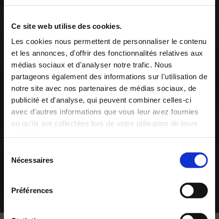
Ce site web utilise des cookies.
Les cookies nous permettent de personnaliser le contenu
et les annonces, d'offrir des fonctionnalités relatives aux
médias sociaux et d'analyser notre trafic. Nous
partageons également des informations sur l'utilisation de
notre site avec nos partenaires de médias sociaux, de
publicité et d'analyse, qui peuvent combiner celles-ci
avec d'autres informations que vous leur avez fournies
ou qu'ils ont collectées lors de votre utilisation de leurs
Anne-Catherine POZZA
Orchydia
AIMER 100 FAÇONS
AIMER 100 FAÇONS -
services.
CETTE PAGE CONTIENT UN CONTENU
EN TEMPS DE CRISE
RÉSERVÉ À UN PUBLIC MAJEUR ET AVERTI.
Sélection
Nécessaires
du
poesies
Je déclare avoir :
epanouissement-personnel
consentement
12€50
+
-
Préférences
15€00