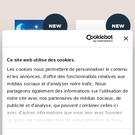
NEW
NEW
Ce site web utilise des cookies.
Les cookies nous permettent de personnaliser le contenu
et les annonces, d'offrir des fonctionnalités relatives aux
médias sociaux et d'analyser notre trafic. Nous
partageons également des informations sur l'utilisation de
notre site avec nos partenaires de médias sociaux, de
(0 avis)
(0 avis)
publicité et d'analyse, qui peuvent combiner celles-ci
Mireille Viller
Lola Guelle
avec d'autres informations que vous leur avez fournies
ou qu'ils ont collectées lors de votre utilisation de leurs
AU SOUFFLE DE
D'OMBRE ET DE
L'IMAGINAIRE
PEAU
services.