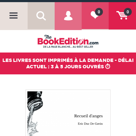
0
0
DE LA PAGE BLANCHE... AU BEST SELLER
LES LIVRES SONT IMPRIMÉS À LA DEMANDE - DÉLAI
ACTUEL : 3 À 5 JOURS OUVRÉS ⏱️