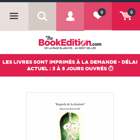
0
0
DE LA PAGE BLANCHE... AU BEST SELLER
LES LIVRES SONT IMPRIMÉS À LA DEMANDE - DÉLAI
ACTUEL : 3 À 5 JOURS OUVRÉS ⏱️