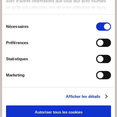
avec d'autres informations que vous leur avez fournies
ou qu'ils ont collectées lors de votre utilisation de leurs
(2 avis)
(0 avis)
services.
Galatée Dominique
Gilles FIOLET
Sélection
HIRIGOYEN
Nécessaires
du
BONNE NUIT A
PAR LA BRÈCHE
MALAYSIA 370
consentement
Préférences
Romans
Romans
22€00
19€00
Statistiques
Marketing
NEW
Afficher les détails
Autoriser tous les cookies