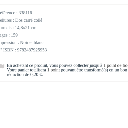
éférence :
338116
eliures : Dos carré collé
ormats : 14,8x21 cm
ages : 159
mpression : Noir et blanc
° ISBN : 9782487925953
En achetant ce produit, vous pouvez collecter jusqu'à
1
point de fidé
Votre panier totalisera
1
point
pouvant être transformé(s) en un bon
réduction de
0,20 €
.