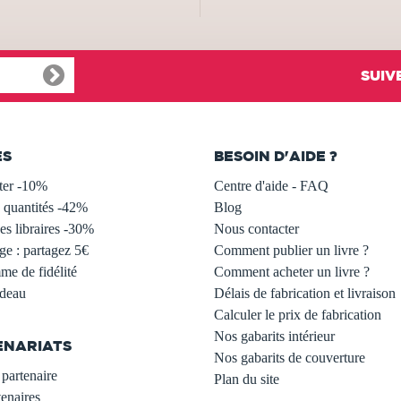
SUIV
ES
BESOIN D'AIDE ?
ter -10%
Centre d'aide - FAQ
 quantités -42%
Blog
s libraires -30%
Nous contacter
ge : partagez 5€
Comment publier un livre ?
e de fidélité
Comment acheter un livre ?
adeau
Délais de fabrication et livraison
Calculer le prix de fabrication
Nos gabarits intérieur
ENARIATS
Nos gabarits de couverture
partenaire
Plan du site
enaires