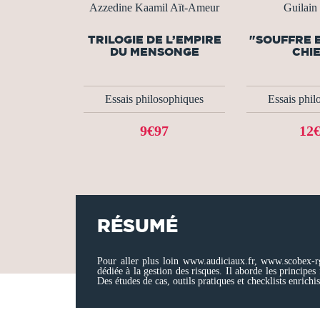
Azzedine Kaamil Aït-Ameur
Guilain
TRILOGIE DE L’EMPIRE
"SOUFFRE E
DU MENSONGE
CHIE
Essais philosophiques
Essais phil
9€97
12
RÉSUMÉ
Pour aller plus loin www.audiciaux.fr, www.scobex-r
dédiée à la gestion des risques. Il aborde les principes
Des études de cas, outils pratiques et checklists enrichi