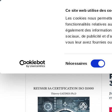
Ce site web utilise des co
Les cookies nous permetten
fonctionnalités relatives 
DE LA PAGE BLANCHE... AU BEST SELLER
également des informations
Accueil
/
Tous les livres
/
Savoir
/
Entreprise
/
REUSSIR 
sociaux, de publicité et d
vous leur avez fournies ou 
LES LIVRES SON
Sélection
Nécessaires
du
T
consentement
P
e