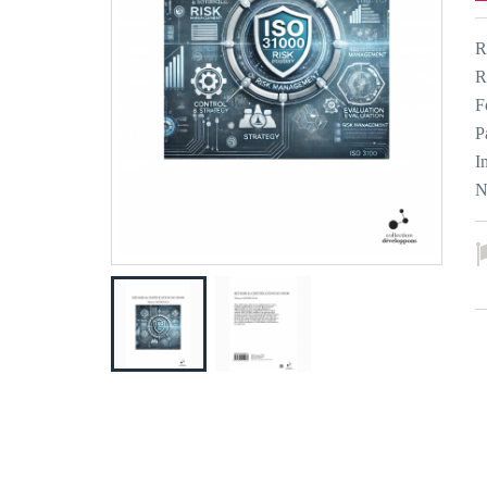
R
R
F
P
I
N