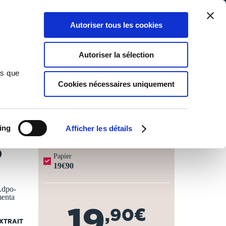
Qui sommes-nous ?
Nous contacter
Blog
Aide
0
0
Autoriser tous les cookies
Rechercher
Connexion
Ma liste
Panier
Autoriser la sélection
ns que
Cookies nécessaires uniquement
JOURS OUVRÉS ⏱️
ing
Afficher les détails
O
Papier
19€90
.dpo-
menta
19
,90€
EXTRAIT