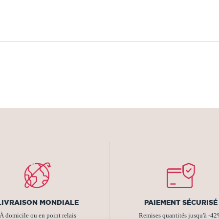
LIVRAISON MONDIALE
PAIEMENT SÉCURISÉ
À domicile ou en point relais
Remises quantités jusqu'à -4