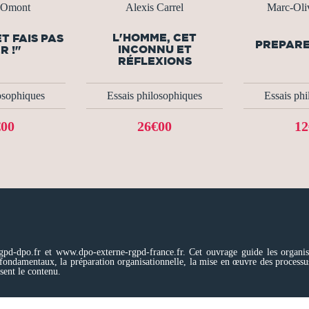
 Omont
Alexis Carrel
Marc-Oliv
L'HOMME, CET
T FAIS PAS
PREPARE
INCONNU ET
R !"
RÉFLEXIONS
osophiques
Essais philosophiques
Essais ph
€00
26€00
12
gpd-dpo.fr et www.dpo-externe-rgpd-france.fr. Cet ouvrage guide les organi
 fondamentaux, la préparation organisationnelle, la mise en œuvre des processus d
ssent le contenu.