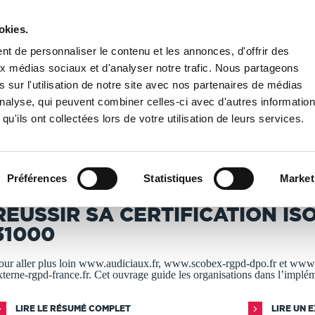
okies.
PUBLIER UN LIVRE
LIBRAIRIE
t de personnaliser le contenu et les annonces, d'offrir des
aux médias sociaux et d'analyser notre trafic. Nous partageons
 sur l'utilisation de notre site avec nos partenaires de médias
SA CERTIFICATION ISO 31000
'analyse, qui peuvent combiner celles-ci avec d'autres informatio
qu'ils ont collectées lors de votre utilisation de leurs services.
T IMPRIMÉS À LA DEMANDE - DÉLAI ACTUEL : 3 À 5 
Préférences
Statistiques
Market
hierry GATINES Ph.D
REUSSIR SA CERTIFICATION IS
31000
our aller plus loin www.audiciaux.fr, www.scobex-rgpd-dpo.fr et www
xterne-rgpd-france.fr. Cet ouvrage guide les organisations dans l’implé
LIRE LE RÉSUMÉ COMPLET
LIRE UN 