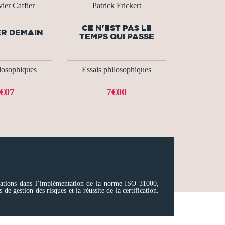
ier Caffier
Patrick Frickert
CE N'EST PAS LE
R DEMAIN
TEMPS QUI PASSE
ilosophiques
Essais philosophiques
€07
7€00
sations dans l’implémentation de la norme ISO 31000,
e gestion des risques et la réussite de la certification.