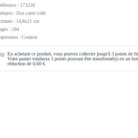
éférence :
173228
eliures : Dos carré collé
ormats : 14,8x21 cm
ages : 184
mpression : Couleur
En achetant ce produit, vous pouvez collecter jusqu'à
3
points de fid
Votre panier totalisera
3
points
pouvant être transformé(s) en un bo
réduction de
0,60 €
.