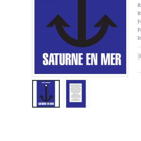
R
R
F
P
I