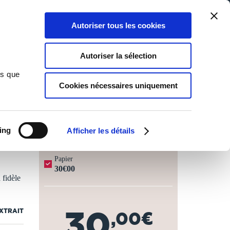
Qui sommes-nous ?
Nous contacter
Blog
Aide
0
0
Autoriser tous les cookies
Rechercher
Connexion
Ma liste
Panier
Autoriser la sélection
ns que
Cookies nécessaires uniquement
JOURS OUVRÉS ⏱️
ing
Afficher les détails
Papier
30€00
 fidèle
30
EXTRAIT
,00€