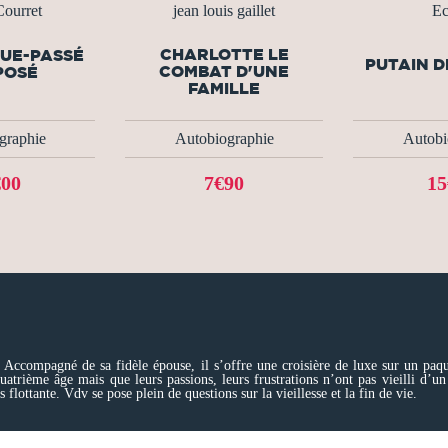
ourret
jean louis gaillet
Ec
CHARLOTTE LE
QUE-PASSÉ
PUTAIN D
COMBAT D'UNE
POSÉ
FAMILLE
graphie
Autobiographie
Autobi
€00
7€90
15
 Accompagné de sa fidèle épouse, il s’offre une croisière de luxe sur un pa
quatrième âge mais que leurs passions, leurs frustrations n’ont pas vieilli d’
flottante. Vdv se pose plein de questions sur la vieillesse et la fin de vie.