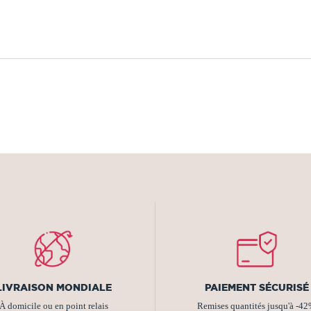
LIVRAISON MONDIALE
PAIEMENT SÉCURISÉ
À domicile ou en point relais
Remises quantités jusqu'à -4