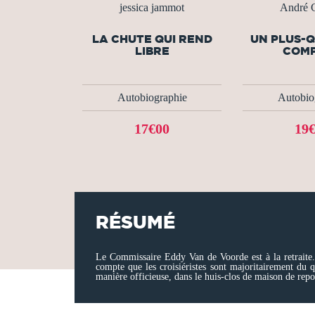
jessica jammot
André C
LA CHUTE QUI REND
UN PLUS-
LIBRE
COM
Autobiographie
Autobio
17€00
19
RÉSUMÉ
Le Commissaire Eddy Van de Voorde est à la retraite.
compte que les croisiéristes sont majoritairement du 
manière officieuse, dans le huis-clos de maison de repos 