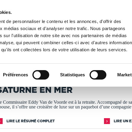
okies.
PUBLIER UN LIVRE
LIBRAIRIE
t de personnaliser le contenu et les annonces, d'offrir des
aux médias sociaux et d'analyser notre trafic. Nous partageons
 sur l'utilisation de notre site avec nos partenaires de médias
n mer
'analyse, qui peuvent combiner celles-ci avec d'autres informatio
qu'ils ont collectées lors de votre utilisation de leurs services.
T IMPRIMÉS À LA DEMANDE - DÉLAI ACTUEL : 3 À 5 
Préférences
Statistiques
Market
eorges Soumenkoff
SATURNE EN MER
e Commissaire Eddy Van de Voorde est à la retraite. Accompagné de sa
pouse, il s’offre une croisière de luxe sur un paquebot d’une compagnie
LIRE LE RÉSUMÉ COMPLET
LIRE UN 