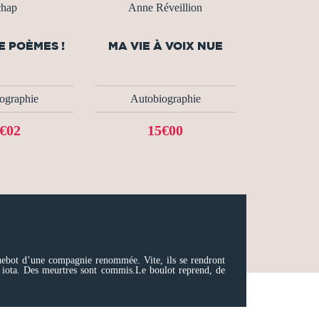
hap
Anne Réveillion
E POÈMES !
MA VIE À VOIX NUE
ographie
Autobiographie
€02
15€00
quebot d’une compagnie renommée. Vite, ils se rendront
un iota. Des meurtres sont commis.Le boulot reprend, de