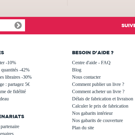
SUIV
ES
BESOIN D'AIDE ?
ter -10%
Centre d'aide - FAQ
 quantités -42%
Blog
s libraires -30%
Nous contacter
ge : partagez 5€
Comment publier un livre ?
e de fidélité
Comment acheter un livre ?
adeau
Délais de fabrication et livraison
Calculer le prix de fabrication
Nos gabarits intérieur
ENARIATS
Nos gabarits de couverture
partenaire
Plan du site
enaires