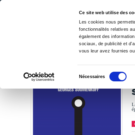
Ce site web utilise des co
Les cookies nous permetten
fonctionnalités relatives 
DE LA PAGE BLANCHE... AU BEST SELLER
également des informations
Accueil
/
Tous les livres
/
Policier
/
Enquêtes
/
Saturne e
sociaux, de publicité et d
vous leur avez fournies ou 
LES LIVRES SON
Sélection
Nécessaires
du
G
consentement
L
é