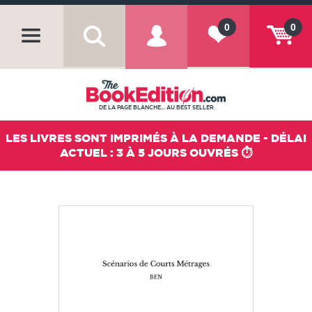
0
0
DE LA PAGE BLANCHE... AU BEST SELLER
LES LIVRES SONT IMPRIMÉS À LA DEMANDE - DÉLAI
ACTUEL : 3 À 5 JOURS OUVRÉS ⏱️