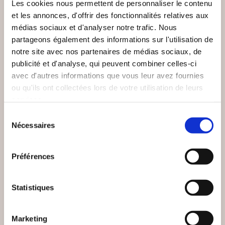
Les cookies nous permettent de personnaliser le contenu
et les annonces, d'offrir des fonctionnalités relatives aux
médias sociaux et d'analyser notre trafic. Nous
partageons également des informations sur l'utilisation de
notre site avec nos partenaires de médias sociaux, de
publicité et d'analyse, qui peuvent combiner celles-ci
avec d'autres informations que vous leur avez fournies
ou qu'ils ont collectées lors de votre utilisation de leurs
services.
Sélection
(0 avis)
(0 avis)
Nécessaires
du
Stéphane Roche
TinoTarot
consentement
TRAITÉ SUBLIME DE
CAHIER
Préférences
LA PENSÉE
D'EXERCICES DE LA
GNOSTIQUE
GRAMMAIRE PL
Esotérisme
Esotérisme
Statistiques
20€00
16€00
Marketing