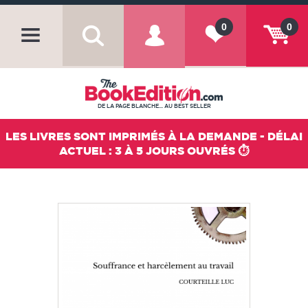
0
0
DE LA PAGE BLANCHE... AU BEST SELLER
LES LIVRES SONT IMPRIMÉS À LA DEMANDE - DÉLAI
ACTUEL : 3 À 5 JOURS OUVRÉS ⏱️