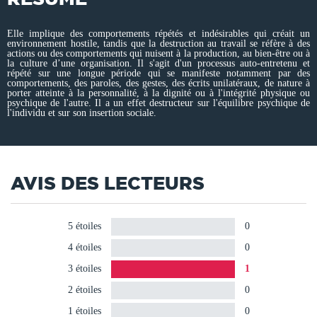
Elle implique des comportements répétés et indésirables qui créait un
environnement hostile, tandis que la destruction au travail se réfère à des
actions ou des comportements qui nuisent à la production, au bien-être ou à
la culture d’une organisation. Il s'agit d'un processus auto-entretenu et
répété sur une longue période qui se manifeste notamment par des
comportements, des paroles, des gestes, des écrits unilatéraux, de nature à
porter atteinte à la personnalité, à la dignité ou à l'intégrité physique ou
psychique de l'autre. Il a un effet destructeur sur l'équilibre psychique de
l'individu et sur son insertion sociale.
AVIS DES LECTEURS
5 étoiles
0
4 étoiles
0
3 étoiles
1
2 étoiles
0
1 étoiles
0