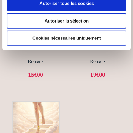
Autoriser tous les cookies
Autoriser la sélection
(0 avis)
(0 avis)
Jean Alberti Claramunt
Lucie Hème
Cookies nécessaires uniquement
UNE ADOPTION
DESTINS CROISÉS
D'ENFER
Romans
Romans
15€00
19€00