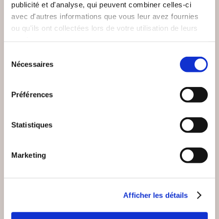
publicité et d'analyse, qui peuvent combiner celles-ci
Patrick BENT
Damien LANDEAU
avec d'autres informations que vous leur avez fournies
ou qu'ils ont collectées lors de votre utilisation de leurs
JOCASTE 2.0
TOURMENTES
services.
Sélection
Romans
Romans
Nécessaires
du
consentement
13€00
18€00
Préférences
Statistiques
Marketing
Afficher les détails