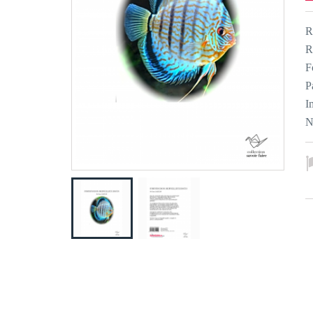
R
R
F
P
I
N