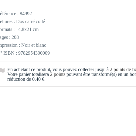
éférence :
84992
eliures : Dos carré collé
ormats : 14,8x21 cm
ages : 208
mpression : Noir et blanc
° ISBN : 9782954300009
En achetant ce produit, vous pouvez collecter jusqu'à
2
points de fid
Votre panier totalisera
2
points
pouvant être transformé(s) en un bo
réduction de
0,40 €
.