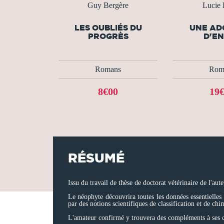
Guy Bergère
Lucie
LES OUBLIÉS DU
UNE AD
PROGRÈS
D'E
Romans
Rom
8€00
19
RÉSUMÉ
Issu du travail de thèse de doctorat vétérinaire de l'a
Le néophyte découvrira toutes les données essentielles
par des notions scientifiques de classification et de chi
L'amateur confirmé y trouvera des compléments à ses co