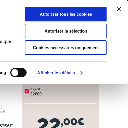
Qui sommes-nous ?
Nous contacter
Blog
Aide
0
0
Autoriser tous les cookies
Rechercher
Connexion
Ma liste
Panier
Autoriser la sélection
ns que
Cookies nécessaires uniquement
JOURS OUVRÉS ⏱️
ing
Afficher les détails
Papier
22€00
:
cet
22
,00€
EXTRAIT