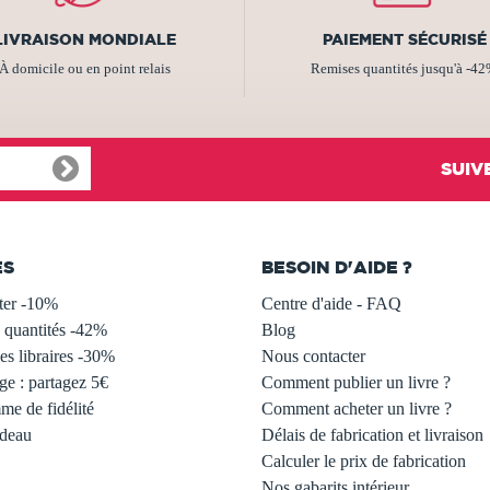
LIVRAISON MONDIALE
PAIEMENT SÉCURISÉ
À domicile ou en point relais
Remises quantités jusqu'à -4
SUIV
ES
BESOIN D'AIDE ?
ter -10%
Centre d'aide - FAQ
 quantités -42%
Blog
s libraires -30%
Nous contacter
ge : partagez 5€
Comment publier un livre ?
e de fidélité
Comment acheter un livre ?
adeau
Délais de fabrication et livraison
Calculer le prix de fabrication
Nos gabarits intérieur