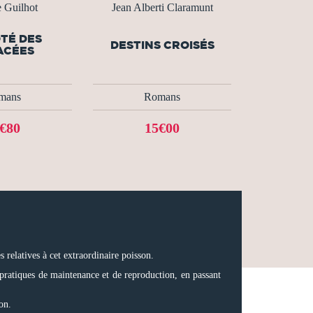
e Guilhot
Jean Alberti Claramunt
TÉ DES
DESTINS CROISÉS
ACÉES
mans
Romans
€80
15€00
relatives à cet extraordinaire poisson.
pratiques de maintenance et de reproduction, en passant
on.