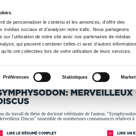
okies.
PUBLIER UN LIVRE
LIBRAIRIE
t de personnaliser le contenu et les annonces, d'offrir des
aux médias sociaux et d'analyser notre trafic. Nous partageons
 sur l'utilisation de notre site avec nos partenaires de médias
aux
/
SYMPHYSODON: MERVEILLEUX DISCUS
'analyse, qui peuvent combiner celles-ci avec d'autres informatio
qu'ils ont collectées lors de votre utilisation de leurs services.
T IMPRIMÉS À LA DEMANDE - DÉLAI ACTUEL : 3 À 5 
Préférences
Statistiques
Market
r Yann LAIZEAU
SYMPHYSODON: MERVEILLEUX
DISCUS
ssu du travail de thèse de doctorat vétérinaire de l'auteur, "Symphysodon
erveilleux Discus" rassemble de nombreuses connaissances relatives à 
LIRE LE RÉSUMÉ COMPLET
LIRE UN 