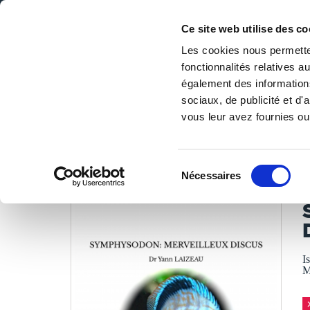
Ce site web utilise des co
Les cookies nous permetten
fonctionnalités relatives 
DE LA PAGE BLANCHE... AU BEST SELLER
également des informations
Accueil
/
Tous les livres
/
Nature & environnement
/
Anim
sociaux, de publicité et d
vous leur avez fournies ou 
LES LIVRES SON
Sélection
Nécessaires
du
D
consentement
I
M