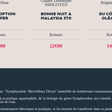
Galatée Dominique
 Hème
Brigitt
HIRIGOYEN
OPTION
BONNE NUIT A
DU CÔ
NFER
MALAYSIA 370
OLÉ
ans
Romans
Ro
€00
22€00
14
uteur, "Symphysodon: Merveilleux Discus" rassemble de nombreuses connaissances 
 à sa pratique aquariophile, de la biologie du genre Symphysodon aux conseils 
mie de l'eau.
nnaissances théoriques et pratiques, et les moyens de s'améliorer dans sa passi