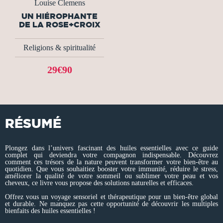
Louise Clemens
UN HIÉROPHANTE
DE LA ROSE+CROIX
Religions & spiritualité
29€90
RÉSUMÉ
Plongez dans l’univers fascinant des huiles essentielles avec ce guide
complet qui deviendra votre compagnon indispensable. Découvrez
comment ces trésors de la nature peuvent transformer votre bien-être au
quotidien. Que vous souhaitiez booster votre immunité, réduire le stress,
améliorer la qualité de votre sommeil ou sublimer votre peau et vos
cheveux, ce livre vous propose des solutions naturelles et efficaces.
Offrez vous un voyage sensoriel et thérapeutique pour un bien-être global
et durable. Ne manquez pas cette opportunité de découvrir les multiples
bienfaits des huiles essentielles !