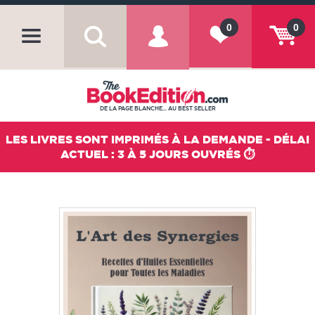
0
0
DE LA PAGE BLANCHE... AU BEST SELLER
LES LIVRES SONT IMPRIMÉS À LA DEMANDE - DÉLAI
ACTUEL : 3 À 5 JOURS OUVRÉS ⏱️