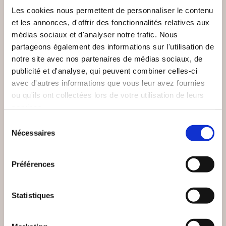
Les cookies nous permettent de personnaliser le contenu
et les annonces, d'offrir des fonctionnalités relatives aux
médias sociaux et d'analyser notre trafic. Nous
partageons également des informations sur l'utilisation de
notre site avec nos partenaires de médias sociaux, de
publicité et d'analyse, qui peuvent combiner celles-ci
avec d'autres informations que vous leur avez fournies
ou qu'ils ont collectées lors de votre utilisation de leurs
services.
(3 avis)
(0 avis)
Sélection
Nécessaires
du
Rosarium
JP MONIER
consentement
MANUEL DU SACRÉ
PISTES POUR
COEUR DE JÉSUS
DEMAIN
Préférences
Religions & spiritualité
Religions & spiritualité
Statistiques
24€90
9€91