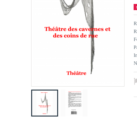
R
R
F
P
I
N