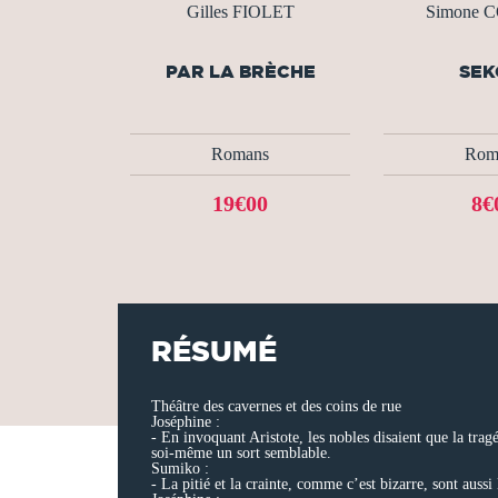
Gilles FIOLET
Simone 
PAR LA BRÈCHE
SEK
Romans
Rom
19€00
8€
RÉSUMÉ
Théâtre des cavernes et des coins de rue
Joséphine :
- En invoquant Aristote, les nobles disaient que la tragé
soi-même un sort semblable.
Sumiko :
- La pitié et la crainte, comme c’est bizarre, sont aussi