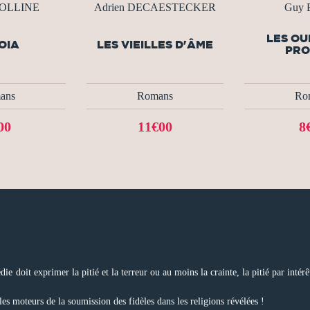
COLLINE
Adrien DECAESTECKER
Guy 
LES OU
OIA
LES VIEILLES D'ÂME
PRO
ans
Romans
Ro
00
11€00
8
die doit exprimer la pitié et la terreur ou au moins la crainte, la pitié par intér
 les moteurs de la soumission des fidèles dans les religions révélées !