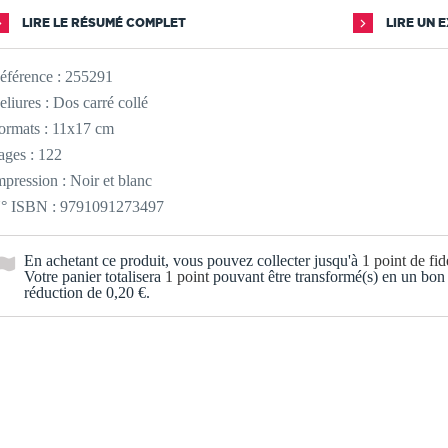
LIRE LE RÉSUMÉ COMPLET
LIRE UN 
éférence :
255291
eliures : Dos carré collé
ormats : 11x17 cm
ages : 122
mpression : Noir et blanc
° ISBN : 9791091273497
En achetant ce produit, vous pouvez collecter jusqu'à
1
point de fidé
Votre panier totalisera
1
point
pouvant être transformé(s) en un bon
réduction de
0,20 €
.