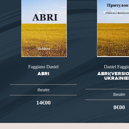
Faggiano Daniel
Daniel Faggi
ABRI
ABRI(VERSI
UKRAINIE
theatre
theatre
14€00
8€00