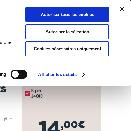
Qui sommes-nous ?
Nous contacter
Blog
Aide
0
0
Autoriser tous les cookies
Rechercher
Connexion
Ma liste
Panier
Autoriser la sélection
ns que
Cookies nécessaires uniquement
JOURS OUVRÉS ⏱️
ing
Afficher les détails
ES
Papier
14€00
a pitié
14
,00€