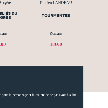
Bergère
Damien LANDEAU
BLIÉS DU
TOURMENTES
GRÈS
mans
Romans
€00
18€00
êt pour le personnage et la crainte de ne pas avoir à subir