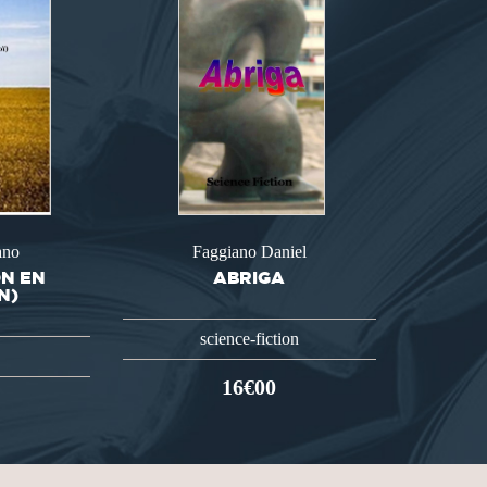
ano
Faggiano Daniel
ON EN
ABRIGA
N)
science-fiction
16€00