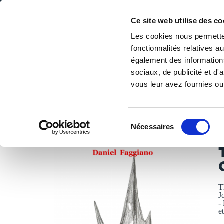
Ce site web utilise des co
Les cookies nous permetten
fonctionnalités relatives 
DE LA PAGE BLANCHE... AU BEST SELLER
également des informations
Accueil
/
Tous les livres
/
Littérature
/
Théâtre
/
Théâtre d
sociaux, de publicité et d
vous leur avez fournies ou 
LES LIVRES SON
Sélection
Nécessaires
du
F
consentement
T
J
-
et