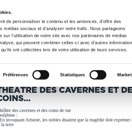
okies.
PUBLIER UN LIVRE
LIBRAIRIE
t de personnaliser le contenu et les annonces, d'offrir des
aux médias sociaux et d'analyser notre trafic. Nous partageons
 sur l'utilisation de notre site avec nos partenaires de médias
es cavernes et des coins...
'analyse, qui peuvent combiner celles-ci avec d'autres informatio
qu'ils ont collectées lors de votre utilisation de leurs services.
T IMPRIMÉS À LA DEMANDE - DÉLAI ACTUEL : 3 À 5 
Préférences
Statistiques
Market
aggiano Daniel
THÉÂTRE DES CAVERNES ET D
COINS...
héâtre des cavernes et des coins de rue
oséphine :
 En invoquant Aristote, les nobles disaient que la tragédie doit exprimer l
 la terre