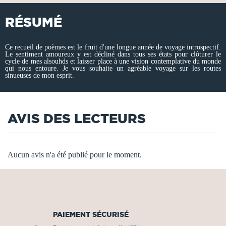
RÉSUMÉ
Ce recueil de poèmes est le fruit d'une longue année de voyage introspectif.
Le sentiment amoureux y est décliné dans tous ses états pour clôturer le
cycle de mes alsouhds et laisser place à une vision contemplative du monde
qui nous entoure. Je vous souhaite un agréable voyage sur les routes
sinueuses de mon esprit.
AVIS DES LECTEURS
Aucun avis n'a été publié pour le moment.
PAIEMENT SÉCURISÉ