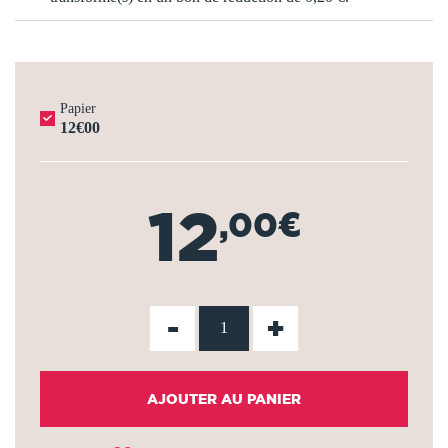
Papier
12€00
12
,00€
-
+
AJOUTER AU PANIER