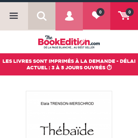
0
0
DE LA PAGE BLANCHE... AU BEST SELLER
LES LIVRES SONT IMPRIMÉS À LA DEMANDE - DÉLAI
ACTUEL : 3 À 5 JOURS OUVRÉS ⏱️