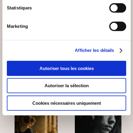
Statistiques
(1 avis)
(0 avis)
Ema B.
Pierre Raconte moi
Marketing
ALLO PAPA, TU
REGARDS
M'ENTENDS?
ÉSOTÉRIQUES
Bien-être, santé, famille
Bien-être, santé, famille
Afficher les détails
8€00
11€50
Autoriser tous les cookies
Autoriser la sélection
Cookies nécessaires uniquement