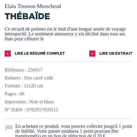
Elaïa Trenson-Merschrod
THÉBAÏDE
Ce recueil de poèmes est le fruit d'une longue année de voyage
introspectif. Le sentiment amoureux y est décliné dans tous ses
états pour clôturer le
LIRE LE RÉSUMÉ COMPLET
LIRE UN EXTRAIT
Référence :
250017
Reliures : Dos carré collé
Formats : 11x20 cm
Pages : 66
Impression : Noir et blanc
N° ISBN : 9782957950515
En achetant ce produit, vous pouvez collecter jusqu'à
1
point
de fidélité
. Votre panier totalisera
1
point
pouvant être
transformé(s) en un bon de réduction de
0,20 €
.