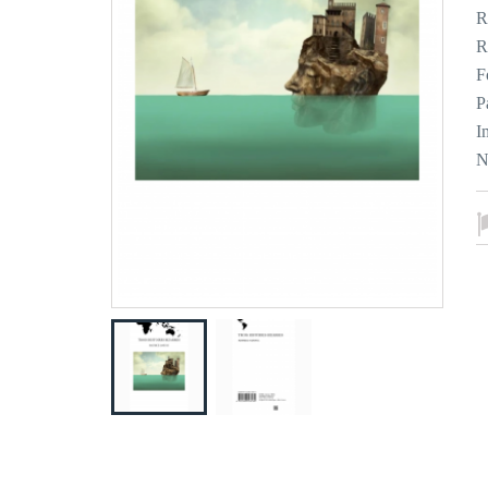
R
R
F
P
I
N