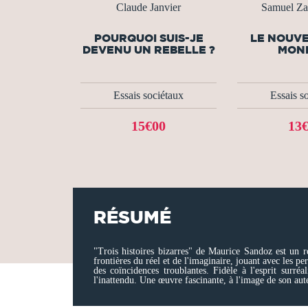
Claude Janvier
Samuel Za
POURQUOI SUIS-JE
LE NOUV
DEVENU UN REBELLE ?
MON
Essais sociétaux
Essais s
15€00
13
RÉSUMÉ
"Trois histoires bizarres" de Maurice Sandoz est un re
frontières du réel et de l'imaginaire, jouant avec les 
des coïncidences troublantes. Fidèle à l'esprit surré
l'inattendu. Une œuvre fascinante, à l'image de son aut