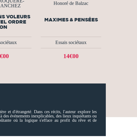
 BROQUERE-
Honoré de Balzac
 SANCHEZ
NS VOLEURS
MAXIMES & PENSÉES
EL ORDRE
ON
sociétaux
Essais sociétaux
€00
14€00
re et d'étrangeté. Dans ces récits, l'auteur explore les
 à des événements inexplicables, des lieux inquiétants ou
oûtante où la logique s'efface au profit du rêve et de