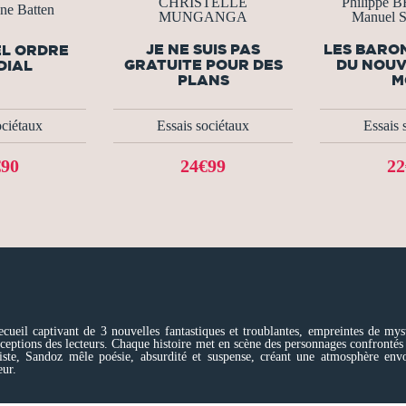
CHRISTELLE
Philippe
ne Batten
MUNGANGA
Manuel
JE NE SUIS PAS
LES BARO
EL ORDRE
GRATUITE POUR DES
DU NOUV
DIAL
PLANS
M
ociétaux
Essais sociétaux
Essais 
€90
24€99
22
cueil captivant de 3 nouvelles fantastiques et troublantes, empreintes de mystè
perceptions des lecteurs. Chaque histoire met en scène des personnages confrontés
aliste, Sandoz mêle poésie, absurdité et suspense, créant une atmosphère env
eur.