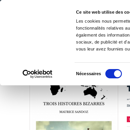
Ce site web utilise des co
Les cookies nous permetten
fonctionnalités relatives 
DE LA PAGE BLANCHE... AU BEST SELLER
également des informations
Accueil
/
Tous les livres
/
Nouvelles
/
Nouvelles
/
TROIS
sociaux, de publicité et d
vous leur avez fournies ou 
LES LIVRES SON
Sélection
Nécessaires
du
consentement
"
n