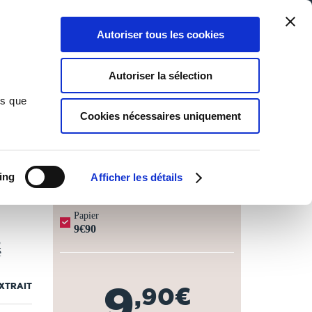
Qui sommes-nous ?
Nous contacter
Blog
Aide
0
0
Autoriser tous les cookies
Rechercher
Connexion
Ma liste
Panier
Autoriser la sélection
ns que
Cookies nécessaires uniquement
JOURS OUVRÉS ⏱️
ing
Afficher les détails
Papier
9€90
3
é
9
EXTRAIT
,90€