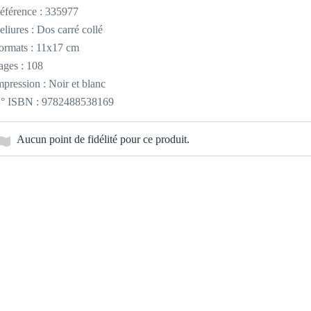
éférence :
335977
eliures : Dos carré collé
ormats : 11x17 cm
ages : 108
mpression : Noir et blanc
° ISBN : 9782488538169
Aucun point de fidélité pour ce produit.