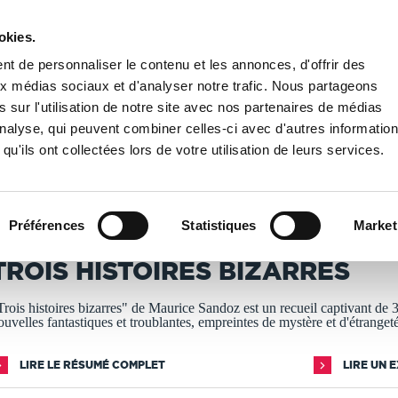
okies.
PUBLIER UN LIVRE
LIBRAIRIE
t de personnaliser le contenu et les annonces, d'offrir des
aux médias sociaux et d'analyser notre trafic. Nous partageons
 sur l'utilisation de notre site avec nos partenaires de médias
 HISTOIRES BIZARRES
'analyse, qui peuvent combiner celles-ci avec d'autres informatio
qu'ils ont collectées lors de votre utilisation de leurs services.
T IMPRIMÉS À LA DEMANDE - DÉLAI ACTUEL : 3 À 5 
Préférences
Statistiques
Market
MAURICE SANDOZ
TROIS HISTOIRES BIZARRES
Trois histoires bizarres" de Maurice Sandoz est un recueil captivant de 
ouvelles fantastiques et troublantes, empreintes de mystère et d'étranget
LIRE LE RÉSUMÉ COMPLET
LIRE UN 