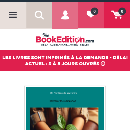
0
0
DE LA PAGE BLANCHE... AU BEST SELLER
LES LIVRES SONT IMPRIMÉS À LA DEMANDE - DÉLAI
ACTUEL : 3 À 5 JOURS OUVRÉS ⏱️