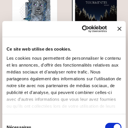
Ce site web utilise des cookies.
(0 avis)
(24 avis)
Les cookies nous permettent de personnaliser le contenu
Patrick BENT
Damien LANDEAU
et les annonces, d'offrir des fonctionnalités relatives aux
médias sociaux et d'analyser notre trafic. Nous
JOCASTE 2.0
TOURMENTES
partageons également des informations sur l'utilisation de
notre site avec nos partenaires de médias sociaux, de
Romans
Romans
publicité et d'analyse, qui peuvent combiner celles-ci
avec d'autres informations que vous leur avez fournies
13€00
18€00
ou qu'ils ont collectées lors de votre utilisation de leurs
services.
Sélection
Nécessaires