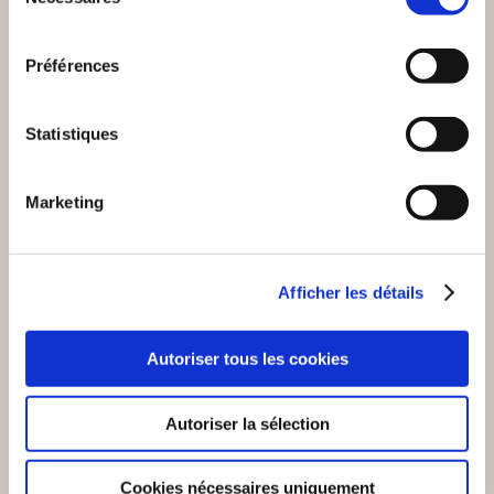
du
consentement
Préférences
Statistiques
Marketing
Afficher les détails
(0 avis)
(0 avis)
Jean Alberti Claramunt
Lucie Hème
Autoriser tous les cookies
UNE ADOPTION
DESTINS CROISÉS
D'ENFER
Autoriser la sélection
Romans
Romans
Cookies nécessaires uniquement