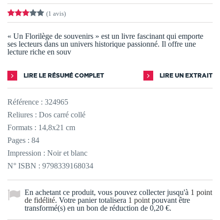
(1 avis)
« Un Florilège de souvenirs » est un livre fascinant qui emporte
ses lecteurs dans un univers historique passionné. Il offre une
lecture riche en souv
LIRE LE RÉSUMÉ COMPLET
LIRE UN EXTRAIT
Référence :
324965
Reliures : Dos carré collé
Formats : 14,8x21 cm
Pages : 84
Impression : Noir et blanc
N° ISBN : 9798339168034
En achetant ce produit, vous pouvez collecter jusqu'à
1
point
de fidélité
. Votre panier totalisera
1
point
pouvant être
transformé(s) en un bon de réduction de
0,20 €
.