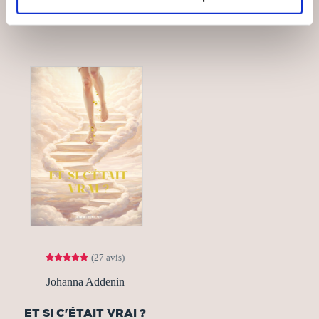
15€00
19€00
(27 avis)
Johanna Addenin
ET SI C'ÉTAIT VRAI ?