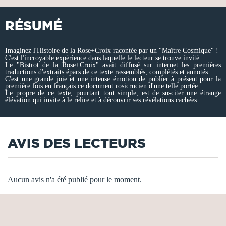
RÉSUMÉ
Imaginez l'Histoire de la Rose+Croix racontée par un "Maître Cosmique" !
C'est l'incroyable expérience dans laquelle le lecteur se trouve invité.
Le "Bistrot de la Rose+Croix" avait diffusé sur internet les premières
traductions d'extraits épars de ce texte rassemblés, complétés et annotés.
C'est une grande joie et une intense émotion de publier à présent pour la
première fois en français ce document rosicrucien d'une telle portée.
Le propre de ce texte, pourtant tout simple, est de susciter une étrange
élévation qui invite à le relire et à découvrir ses révélations cachées...
AVIS DES LECTEURS
Aucun avis n'a été publié pour le moment.