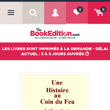
0
0
DE LA PAGE BLANCHE... AU BEST SELLER
LES LIVRES SONT IMPRIMÉS À LA DEMANDE - DÉLAI
ACTUEL : 3 À 5 JOURS OUVRÉS ⏱️