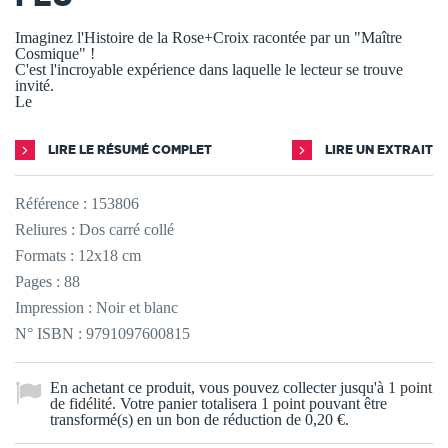
Imaginez l'Histoire de la Rose+Croix racontée par un "Maître
Cosmique" !
C'est l'incroyable expérience dans laquelle le lecteur se trouve
invité.
Le
LIRE LE RÉSUMÉ COMPLET
LIRE UN EXTRAIT
Référence :
153806
Reliures : Dos carré collé
Formats : 12x18 cm
Pages : 88
Impression : Noir et blanc
N° ISBN : 9791097600815
En achetant ce produit, vous pouvez collecter jusqu'à
1
point
de fidélité
. Votre panier totalisera
1
point
pouvant être
transformé(s) en un bon de réduction de
0,20 €
.