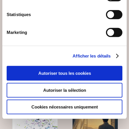
(0 avis)
(0 avis)
Statistiques
Anne-Sophie
Etienne Brunet
JOURNAL D'UNE
ETHIOPIES 21
Marketing
CRPEISTE
LETTRES 1974 - 1976
Autobiographie
Autobiographie
Afficher les détails
11€90
14€90
Autoriser tous les cookies
Autoriser la sélection
NEW
Cookies nécessaires uniquement