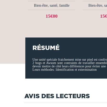
Bien-être, santé, famille
Bien-être, sa
15€00
15
RÉSUMÉ
Une unité spéciale fraichement mise sur pied est confro
2 bogs et Awsom sont contraints de travailler ensemble
devoir mettre de côté leurs différences pour éviter une
Leurs méthodes: Identification et extermination
AVIS DES LECTEURS