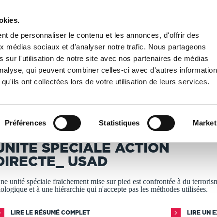
okies.
PUBLIER UN LIVRE
LIBRAIRIE
t de personnaliser le contenu et les annonces, d'offrir des
aux médias sociaux et d'analyser notre trafic. Nous partageons
 sur l'utilisation de notre site avec nos partenaires de médias
IALE ACTION DIRECTE_ USAD
'analyse, qui peuvent combiner celles-ci avec d'autres informatio
qu'ils ont collectées lors de votre utilisation de leurs services.
T IMPRIMÉS À LA DEMANDE - DÉLAI ACTUEL : 3 À 5 
Préférences
Statistiques
Market
ice Bare
UNITE SPECIALE ACTION
DIRECTE_ USAD
ne unité spéciale fraichement mise sur pied est confrontée à du terroris
iologique et à une hiérarchie qui n'accepte pas les méthodes utilisées.
LIRE LE RÉSUMÉ COMPLET
LIRE UN 