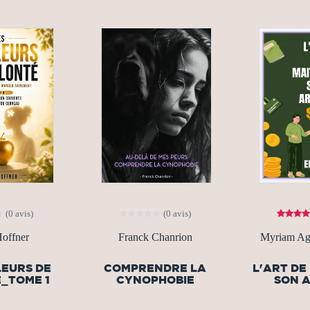
(0 avis)
(0 avis)
offner
Franck Chanrion
Myriam Ag
LEURS DE
COMPRENDRE LA
L'ART DE
_TOME 1
CYNOPHOBIE
SON 