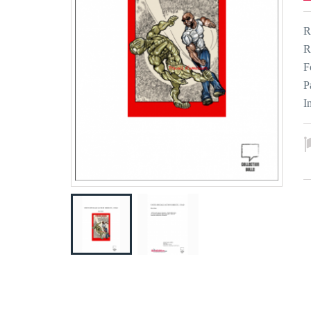
R
R
F
P
I