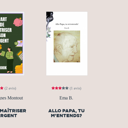
(2 avis)
(1 avis)
nes Montout
Ema B.
 MAÎTRISER
ALLO PAPA, TU
ARGENT
M'ENTENDS?