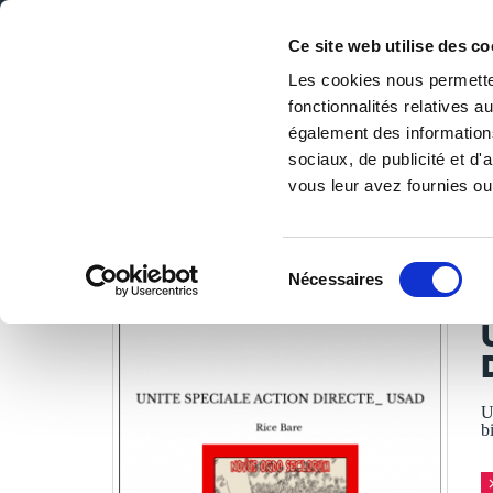
Ce site web utilise des co
Les cookies nous permetten
fonctionnalités relatives 
DE LA PAGE BLANCHE... AU BEST SELLER
également des informations
Accueil
/
Tous les livres
/
BD
/
Aventure
/
UNITE SPEC
sociaux, de publicité et d
vous leur avez fournies ou 
LES LIVRES SON
Sélection
Nécessaires
du
R
consentement
U
b