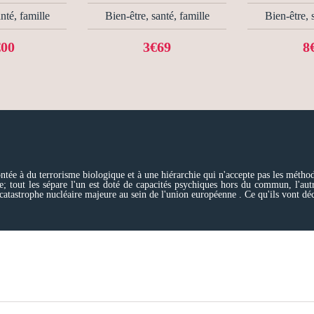
nté, famille
Bien-être, santé, famille
Bien-être, 
€00
3€69
8
ntée à du terrorisme biologique et à une hiérarchie qui n'accepte pas les méthode
; tout les sépare l'un est doté de capacités psychiques hors du commun, l'autr
 catastrophe nucléaire majeure au sein de l'union européenne . Ce qu'ils vont d