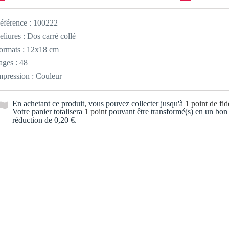
éférence :
100222
eliures : Dos carré collé
ormats : 12x18 cm
ages : 48
mpression : Couleur
En achetant ce produit, vous pouvez collecter jusqu'à
1
point de fidé
Votre panier totalisera
1
point
pouvant être transformé(s) en un bon
réduction de
0,20 €
.