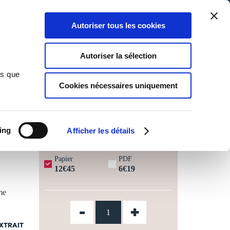
Qui sommes-nous ?
Nous contacter
Blog
Aide
0
0
Autoriser tous les cookies
Rechercher
Connexion
Ma liste
Panier
Autoriser la sélection
ns que
Cookies nécessaires uniquement
JOURS OUVRÉS ⏱️
ing
Afficher les détails
Papier
PDF
12€45
6€19
me
-
+
EXTRAIT