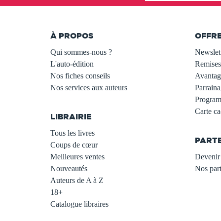
À PROPOS
OFFR
Qui sommes-nous ?
Newslet
L'auto-édition
Remises
Nos fiches conseils
Avantage
Nos services aux auteurs
Parraina
.
Programm
Carte c
LIBRAIRIE
.
Tous les livres
PART
Coups de cœur
Meilleures ventes
Devenir 
Nouveautés
Nos part
Auteurs de A à Z
18+
Catalogue libraires