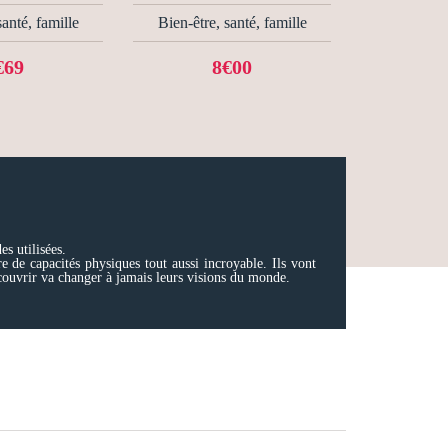
santé, famille
Bien-être, santé, famille
€69
8€00
s utilisées.
e de capacités physiques tout aussi incroyable. Ils vont
écouvrir va changer à jamais leurs visions du monde.