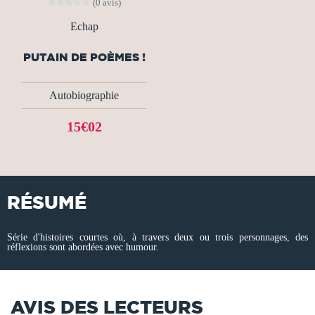
(0 avis)
Echap
PUTAIN DE POÈMES !
Autobiographie
15€02
RÉSUMÉ
Série d'histoires courtes où, à travers deux ou trois personnages, des
réflexions sont abordées avec humour.
AVIS DES LECTEURS