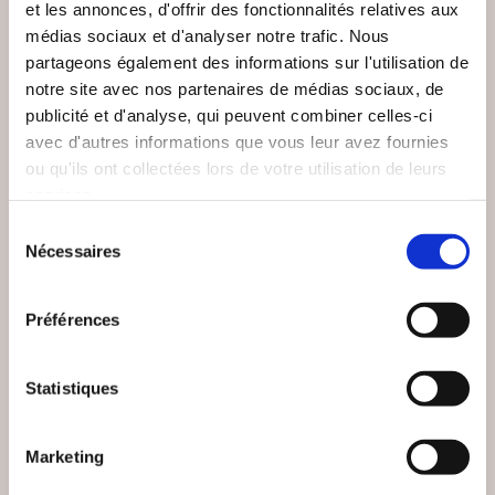
et les annonces, d'offrir des fonctionnalités relatives aux
NEW
médias sociaux et d'analyser notre trafic. Nous
partageons également des informations sur l'utilisation de
notre site avec nos partenaires de médias sociaux, de
publicité et d'analyse, qui peuvent combiner celles-ci
avec d'autres informations que vous leur avez fournies
ou qu'ils ont collectées lors de votre utilisation de leurs
services.
Sélection
Nécessaires
du
consentement
(0 avis)
(20 avis)
Préférences
Dominique SALORD
Anne Réveillion
Statistiques
21 JOURS 100 TOI
MA VIE À VOIX NUE
Autobiographie
Autobiographie
Marketing