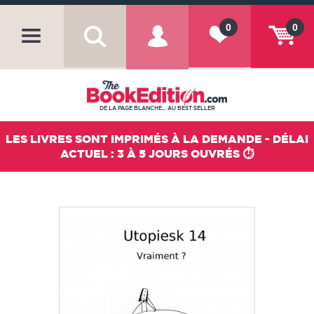
0
0
DE LA PAGE BLANCHE... AU BEST SELLER
LES LIVRES SONT IMPRIMÉS À LA DEMANDE - DÉLAI
ACTUEL : 3 À 5 JOURS OUVRÉS ⏱️